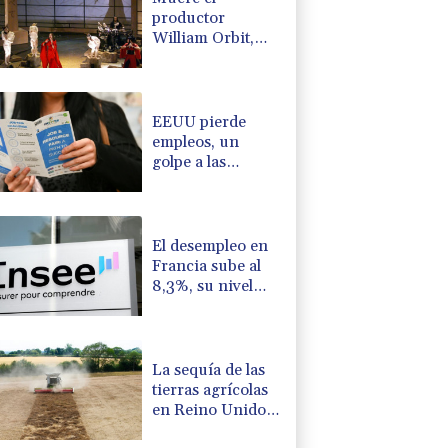
productor
William Orbit,
que colaboró con
Madonna en "Ray
of Light"
EEUU pierde
empleos, un
golpe a las
afirmaciones de
Trump sobre la
economía
El desempleo en
Francia sube al
8,3%, su nivel
más alto desde la
pandemia
La sequía de las
tierras agrícolas
en Reino Unido
amenaza la