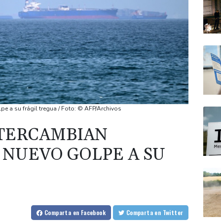
e a su frágil tregua / Foto: © AFP/Archivos
NTERCAMBIAN
 NUEVO GOLPE A SU
Comparta
en Facebook
Comparta
en Twitter