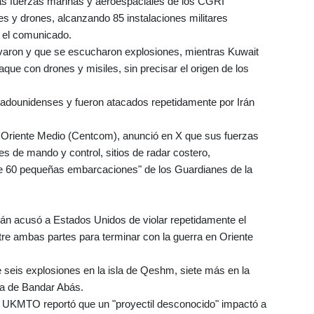
 las fuerzas marinas y aeroespaciales de los CGRI
es y drones, alcanzando 85 instalaciones militares
a el comunicado.
ivaron y que se escucharon explosiones, mientras Kuwait
que con drones y misiles, sin precisar el origen de los
adounidenses y fueron atacados repetidamente por Irán
Oriente Medio (Centcom), anunció en X que sus fuerzas
s de mando y control, sitios de radar costero,
e 60 pequeñas embarcaciones" de los Guardianes de la
Irán acusó a Estados Unidos de violar repetidamente el
e ambas partes para terminar con la guerra en Oriente
e seis explosiones en la isla de Qeshm, siete más en la
ria de Bandar Abás.
a UKMTO reportó que un "proyectil desconocido" impactó a