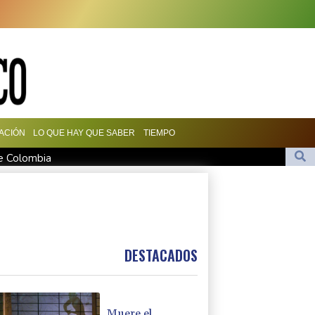
ACIÓN
LO QUE HAY QUE SABER
TIEMPO
de Colombia
mo fiscal general de EEUU
en Yemen con ataques en una región petrolera
man un pacto de defensa en medio de la tensión con Irán
maciones de Trump sobre la economía
DESTACADOS
Muere el