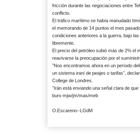
fricción durante las negociaciones entre T
conflicto.
El tráfico marítimo se había reanudado tí
el memorando de 14 puntos el mes pasado, p
condiciones anteriores a la guerra, bajo la
libremente.
El precio del petróleo subió más de 2% el m
reavivarse la preocupación por el suminist
"Nos encontramos ahora en un período delic
un sistema iraní de peajes o tarifas", decl
College de Londres.
"Irán está enviando una señal clara de que 
burs-mjw/jm/mas/meb
O.Escareno--LGdM