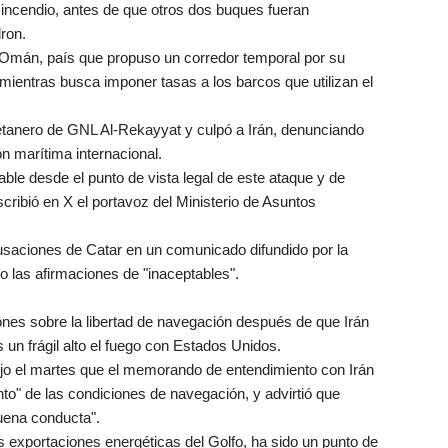
 incendio, antes de que otros dos buques fueran
ron.
 Omán, país que propuso un corredor temporal por su
e mientras busca imponer tasas a los barcos que utilizan el
etanero de GNL Al-Rekayyat y culpó a Irán, denunciando
n marítima internacional.
le desde el punto de vista legal de este ataque y de
scribió en X el portavoz del Ministerio de Asuntos
cusaciones de Catar en un comunicado difundido por la
do las afirmaciones de "inaceptables".
nes sobre la libertad de navegación después de que Irán
 un frágil alto el fuego con Estados Unidos.
ijo el martes que el memorando de entendimiento con Irán
o" de las condiciones de navegación, y advirtió que
uena conducta".
las exportaciones energéticas del Golfo, ha sido un punto de