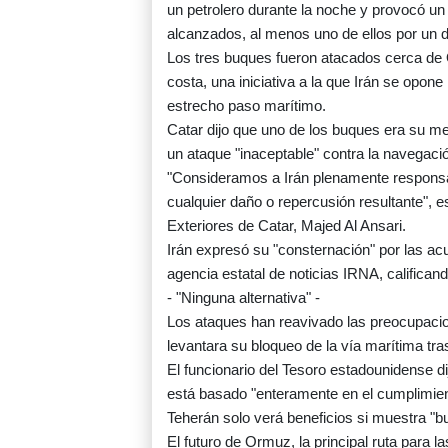
un petrolero durante la noche y provocó un
alcanzados, al menos uno de ellos por un d
Los tres buques fueron atacados cerca de
costa, una iniciativa a la que Irán se opon
estrecho paso marítimo.
Catar dijo que uno de los buques era su m
un ataque "inaceptable" contra la navegació
"Consideramos a Irán plenamente responsab
cualquier daño o repercusión resultante", e
Exteriores de Catar, Majed Al Ansari.
Irán expresó su "consternación" por las a
agencia estatal de noticias IRNA, califican
- "Ninguna alternativa" -
Los ataques han reavivado las preocupacio
levantara su bloqueo de la vía marítima tras
El funcionario del Tesoro estadounidense d
está basado "enteramente en el cumplimient
Teherán solo verá beneficios si muestra "b
El futuro de Ormuz, la principal ruta para 