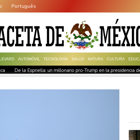
o
Português
LEVARD
AUTOMÓVIL
TECNOLOGÍA
SALUD
NATURA
CULTURA
EDUC
ica
De la Espriella: un millonario pro-Trump en la presidencia 
 fronterizos
Exabogado de Trump listo para ser confirmado co
en "Ray of Light"
Los rebeldes hutíes continúan su ofensiva 
ra otra cepa del ébola
Arabia Saudita, Pakistán y Turquía fir
a disputa por asilo
EEUU pierde empleos, un golpe a las afir