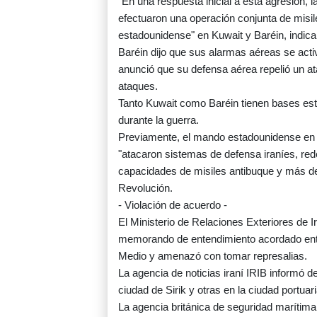
"En una respuesta inicial a esta agresión,
efectuaron una operación conjunta de misil
estadounidense" en Kuwait y Baréin, indic
Baréin dijo que sus alarmas aéreas se act
anunció que su defensa aérea repelió un ata
ataques.
Tanto Kuwait como Baréin tienen bases est
durante la guerra.
Previamente, el mando estadounidense en 
"atacaron sistemas de defensa iraníes, rede
capacidades de misiles antibuque y más d
Revolución.
- Violación de acuerdo -
El Ministerio de Relaciones Exteriores de 
memorando de entendimiento acordado entr
Medio y amenazó con tomar represalias.
La agencia de noticias iraní IRIB informó d
ciudad de Sirik y otras en la ciudad portua
La agencia británica de seguridad marítim