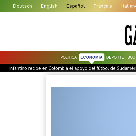
Deutsch
English
Español
Français
Italian
POLÍTICA
ECONOMÍA
DEPORTE
BOU
Infantino recibe en Colombia el apoyo del fútbol de Sudamér
España lanza un ultimátum a Italia para que levante controles
Muere el productor William Orbit, que colaboró con Madonna 
La OMS propone probar en RDC una vacuna ya existente cont
México y Perú restablecen sus relaciones diplomáticas tras un