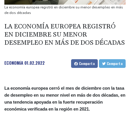
récord mínimo
La economía europea registró en diciembre su menor desempleo en más
Tifón Dolphin se debilita pero interrumpe el transporte en el este
de dos décadas
de China
LA ECONOMÍA EUROPEA REGISTRÓ
Controlan el incendio que arrasó el sureste de Francia durante
EN DICIEMBRE SU MENOR
18 días
DESEMPLEO EN MÁS DE DOS DÉCADAS
Fonseca pierde y Latinoamérica se queda sin presencia en el
Abierto de Canadá
Incendio sin tregua por octavo día en parque nacional de
ECONOMíA
01.02.2022
Comparta
Comparta
Indonesia
La economía europea cerró el mes de diciembre con la tasa
de desempleo en su menor nivel en más de dos décadas, en
una tendencia apoyada en la fuerte recuperación
económica verificada en la región en 2021.