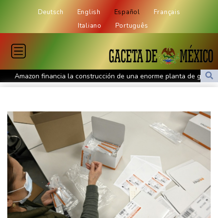
Deutsch
English
Español
Français
Italiano
Português
Amazon financia la construcción de una enorme planta de gas
en EEUU para centros de datos
Otorgan libertad plena a la exjueza Afiuni, presa por motivos
políticos en Venezuela
Mueren seis miembros de grupos ilegales en los primeros
combates del nuevo gobierno de Colombia
El tifón Dolphin se debilita, pero interrumpe el transporte en el
este de China
El sindicato de prensa venezolano denuncia una agresión a una
periodista en el inicio del diálogo político
La deforestación en la Amazonía brasileña registró un nuevo