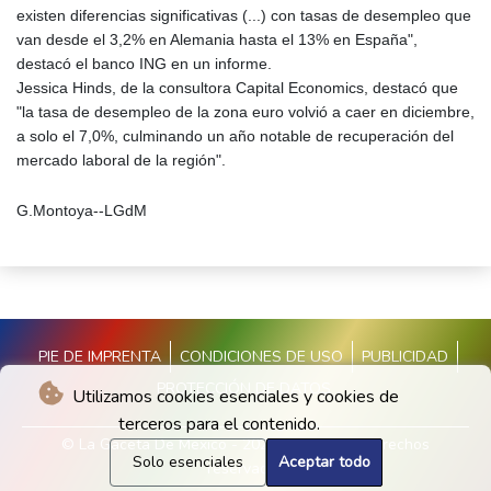
existen diferencias significativas (...) con tasas de desempleo que
van desde el 3,2% en Alemania hasta el 13% en España",
destacó el banco ING en un informe.
Jessica Hinds, de la consultora Capital Economics, destacó que
"la tasa de desempleo de la zona euro volvió a caer en diciembre,
a solo el 7,0%, culminando un año notable de recuperación del
mercado laboral de la región".
G.Montoya--LGdM
PIE DE IMPRENTA
CONDICIONES DE USO
PUBLICIDAD
PROTECCIÓN DE DATOS
Utilizamos cookies esenciales y cookies de
terceros para el contenido.
© La Gaceta De Mexico - 2026 - Todos los derechos
Solo esenciales
Aceptar todo
reservados