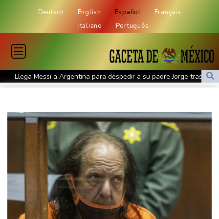
Deutsch
English
Español
Français
Italiano
Português
Llega Messi a Argentina para despedir a su padre Jorge tras su
muerte
La FIFA contraataca y denuncia "un esfuerzo concertado para
socavar a su presidente"
Erupción del Etna obliga a suspender llegadas a un aeropuerto
de Sicilia
Bulgaria convoca al embajador de Ucrania tras explosión de un
dron en su territorio
Muere el padre de Lionel Messi a los 68 años, el hombre detrás
del ídolo mundial
Una niña herida muere y eleva a ocho los fallecidos por el