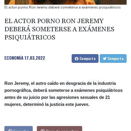
tiroteo en escuela tailandesa
El actor porno Ron Jeremy deberá someterse a exámenes psiquiátricos
París obliga a usuarios de patinetas eléctricas a llevar casco
EL ACTOR PORNO RON JEREMY
ante aumento de lesiones
DEBERÁ SOMETERSE A EXÁMENES
Muere el padre de Lionel Messi a los 68 años
PSIQUIÁTRICOS
Apple y OpenAI escalan su batalla legal por robo de secretos
comerciales
Ucrania se despide de un voluntario que dedicó su vida a
ECONOMíA
17.03.2022
Comparta
Comparta
rescatar a los muertos
Ron Jeremy, el astro caído en desgracia de la industria
pornográfica, deberá someterse a exámenes psiquiátricos
antes de su juicio por las agresiones sexuales de 21
mujeres, determinó la justicia este jueves.