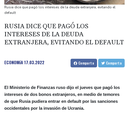
del ídolo mundial
Rusia dice que pagó los intereses de la deuda extranjera, evitando el
Una niña herida muere y eleva a ocho los fallecidos por el
default
tiroteo en escuela tailandesa
RUSIA DICE QUE PAGÓ LOS
París obliga a usuarios de patinetas eléctricas a llevar casco
INTERESES DE LA DEUDA
ante aumento de lesiones
EXTRANJERA, EVITANDO EL DEFAULT
Muere el padre de Lionel Messi a los 68 años
Apple y OpenAI escalan su batalla legal por robo de secretos
comerciales
ECONOMíA
17.03.2022
Comparta
Comparta
El Ministerio de Finanzas ruso dijo el jueves que pagó los
intereses de dos bonos extranjeros, en medio de temores
de que Rusia pudiera entrar en default por las sanciones
occidentales por la invasión de Ucrania.