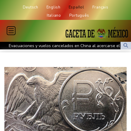
Deutsch
English
Español
Français
Italiano
Português
Evacuaciones y vuelos cancelados en China al acercarse el tifón
Dolphin
Llega Messi a Argentina para despedir a su padre Jorge tras su
muerte
La FIFA contraataca y denuncia "un esfuerzo concertado para
socavar a su presidente"
Erupción del Etna obliga a suspender llegadas a un aeropuerto
de Sicilia
Bulgaria convoca al embajador de Ucrania tras explosión de un
dron en su territorio
Muere el padre de Lionel Messi a los 68 años, el hombre detrás