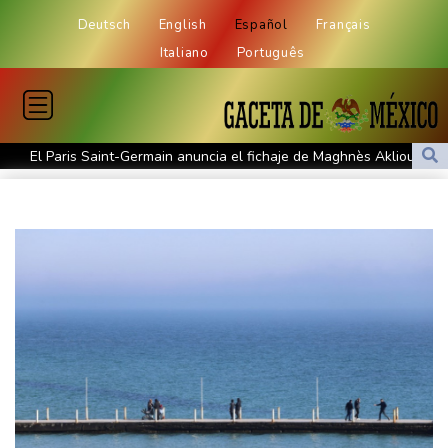
Deutsch
English
Español
Français
Italiano
Português
El Paris Saint-Germain anuncia el fichaje de Maghnès Akliouche
Corea del Norte recomienda la sopa de perro para combatir el
calor
Hallan varios renos muertos por causas desconocidas en el
Ártico
Boca se pone a prueba ante el líder Vélez y River busca frenar
su crisis
EEUU sanciona al ministro de las Fuerzas Armadas cubano y a la
cúpula de la industria militar
La cantante y actriz francesa Vanessa Paradis se separa de su
esposo