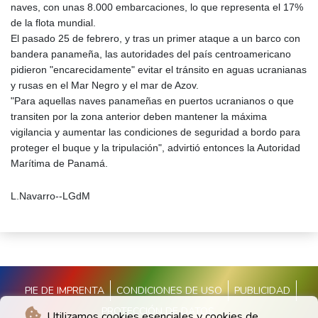
naves, con unas 8.000 embarcaciones, lo que representa el 17%
de la flota mundial.
El pasado 25 de febrero, y tras un primer ataque a un barco con
bandera panameña, las autoridades del país centroamericano
pidieron "encarecidamente" evitar el tránsito en aguas ucranianas
y rusas en el Mar Negro y el mar de Azov.
"Para aquellas naves panameñas en puertos ucranianos o que
transiten por la zona anterior deben mantener la máxima
vigilancia y aumentar las condiciones de seguridad a bordo para
proteger el buque y la tripulación", advirtió entonces la Autoridad
Marítima de Panamá.
L.Navarro--LGdM
PIE DE IMPRENTA
CONDICIONES DE USO
PUBLICIDAD
PROTECCIÓN DE DATOS
Utilizamos cookies esenciales y cookies de