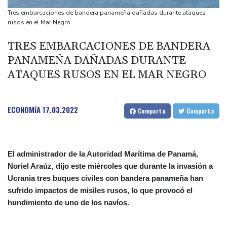
Colonos israelíes atacan una aldea palestina en el sur de
Tres embarcaciones de bandera panameña dañadas durante ataques
Cisjordania
rusos en el Mar Negro
Sheinbaum defiende su plan de 'fracking' y asegura que tendrá
TRES EMBARCACIONES DE BANDERA
bajo impacto ambiental
PANAMEÑA DAÑADAS DURANTE
Francia anuncia un caso de hantavirus Andes en un turista
ATAQUES RUSOS EN EL MAR NEGRO
franco-argentino
El fondo estadounidense Apollo confirma la compra de EasyJet
por 7.700 millones de dólares
ECONOMíA
17.03.2022
Comparta
Comparta
El administrador de la Autoridad Marítima de Panamá,
Noriel Araúz, dijo este miércoles que durante la invasión a
Ucrania tres buques civiles con bandera panameña han
sufrido impactos de misiles rusos, lo que provocó el
hundimiento de uno de los navíos.