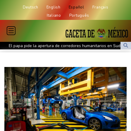
Deutsch
English
Español
Français
Italiano
Português
El papa pide la apertura de corredores humanitarios en Sudán
Evacuaciones y vuelos cancelados en China por llegada del tifón
Dolphin
Al menos cinco muertos en Ucrania y Rusia tras nueva ola de
ataques cruzados
Irán afirma que Ormuz seguirá bloqueado hasta que EEUU
acepte "todas" sus condiciones
La fiebre del oro transforma vidas y paisajes en Afganistán
Irán plantea condiciones para la reapertura del estrecho de
Ormuz
Evacuaciones y vuelos cancelados en China al acercarse el tifón