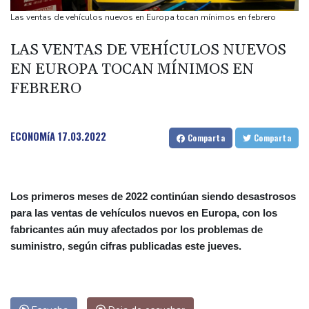
Dolphin
Las ventas de vehículos nuevos en Europa tocan mínimos en febrero
Llega Messi a Argentina para despedir a su padre Jorge tras su
LAS VENTAS DE VEHÍCULOS NUEVOS
muerte
EN EUROPA TOCAN MÍNIMOS EN
La FIFA contraataca y denuncia "un esfuerzo concertado para
FEBRERO
socavar a su presidente"
Erupción del Etna obliga a suspender llegadas a un aeropuerto
de Sicilia
ECONOMíA
17.03.2022
Comparta
Comparta
Los primeros meses de 2022 continúan siendo desastrosos
para las ventas de vehículos nuevos en Europa, con los
fabricantes aún muy afectados por los problemas de
suministro, según cifras publicadas este jueves.