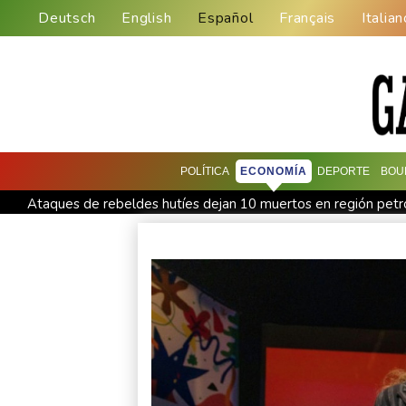
Deutsch
English
Español
Français
Italian
POLÍTICA
ECONOMÍA
DEPORTE
BOU
Ataques de rebeldes hutíes dejan 10 muertos en región pet
Infantino recibe en Colombia el apoyo del fútbol de Sudamér
España lanza un ultimátum a Italia para que levante controles
Muere el productor William Orbit, que colaboró con Madonna 
La OMS propone probar en RDC una vacuna ya existente cont