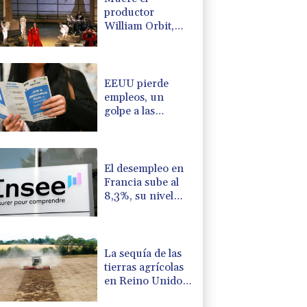
productor
William Orbit,
que colaboró con
Madonna en "Ray
of Light"
EEUU pierde
empleos, un
golpe a las
afirmaciones de
Trump sobre la
economía
El desempleo en
Francia sube al
8,3%, su nivel
más alto desde la
pandemia
La sequía de las
tierras agrícolas
en Reino Unido
amenaza la