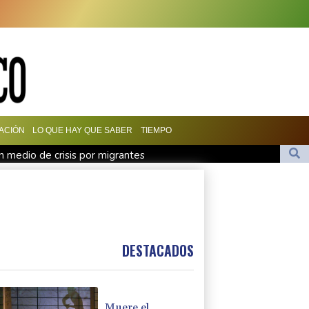
ACIÓN
LO QUE HAY QUE SABER
TIEMPO
n medio de crisis por migrantes
de Colombia
mo fiscal general de EEUU
en Yemen con ataques en una región petrolera
man un pacto de defensa en medio de la tensión con Irán
DESTACADOS
Muere el