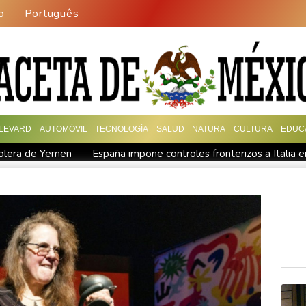
o
Português
LEVARD
AUTOMÓVIL
TECNOLOGÍA
SALUD
NATURA
CULTURA
EDUC
rolera de Yemen
España impone controles fronterizos a Italia e
ica
De la Espriella: un millonario pro-Trump en la presidencia 
 fronterizos
Exabogado de Trump listo para ser confirmado co
en "Ray of Light"
Los rebeldes hutíes continúan su ofensiva 
ra otra cepa del ébola
Arabia Saudita, Pakistán y Turquía fir