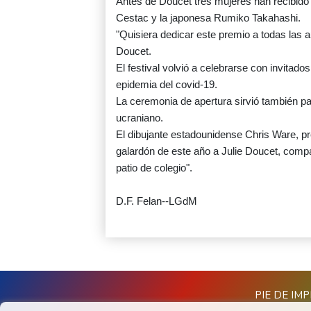
Antes de Doucet tres mujeres han recibido 
Cestac y la japonesa Rumiko Takahashi.
"Quisiera dedicar este premio a todas las au
Doucet.
El festival volvió a celebrarse con invitad
epidemia del covid-19.
La ceremonia de apertura sirvió también pa
ucraniano.
El dibujante estadounidense Chris Ware, p
galardón de este año a Julie Doucet, compa
patio de colegio".
D.F. Felan--LGdM
PIE DE IM