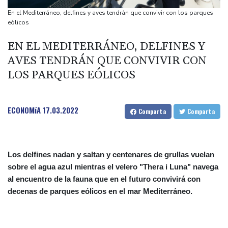
Wall Street cierra mixta y a la espera de un acuerdo entre EEUU
En el Mediterráneo, delfines y aves tendrán que convivir con los parques
e Irán
eólicos
Parte de un cohete de SpaceX a la deriva se estrelló contra la
EN EL MEDITERRÁNEO, DELFINES Y
Luna, según científicos
AVES TENDRÁN QUE CONVIVIR CON
El gobierno de Fujimori espera que la visita del papa motive la
LOS PARQUES EÓLICOS
"reconciliación" en Perú
La flota de acorazados de la clase Trump apunta a ser una de
las más costosas de la historia
ECONOMíA
17.03.2022
Comparta
Comparta
Los delfines nadan y saltan y centenares de grullas vuelan
sobre el agua azul mientras el velero "Thera i Luna" navega
al encuentro de la fauna que en el futuro convivirá con
decenas de parques eólicos en el mar Mediterráneo.