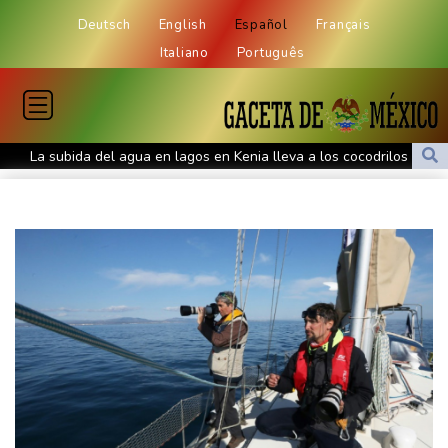
Deutsch
English
Español
Français
Italiano
Português
La subida del agua en lagos en Kenia lleva a los cocodrilos más
cerca de los hogares
Posible desastre ambiental en Omán por el derrame de un
petrolero vinculado a Rusia
Sjöström, estrella sueca de la natación, sigue desafiando el
tiempo con 32 años
¿Un regusto a humo? Los viticultores franceses están
preocupados tras los incendios
El papa se reúne con jóvenes europeos en su visita a Asís
Brasil recorta de nuevo su tasa directriz para contener la
inflación