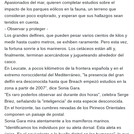
Apasionados del mar, quieren completar estudios sobre el
impacto de los parques eólicos en la fauna, un terreno que
consideran poco explorado, y esperan que sus hallazgos sean
tenidos en cuenta.
- Observar y proteger -
Los grandes delfines, que pueden pesar varios cientos de kilos y
medir hasta cuatro metros, se exhiben raramente. Pero esta vez,
la fortuna sonríe a los marineros. Los cetáceos están allí y,
finalmente, terminan acercándose y jugueteando alrededor del
casco.
En Leucate, a pocos kilómetros de la frontera española y en el
extremo noroccidental del Mediterráneo, "la presencia del gran
delfín era desconocida hasta que Breach empezó estudios en la
zona a partir de 2007", dice Sonia Gara.
"Es raro poderlos observar así durante dos horas", celebra Serge
Briez, señalando la "inteligencia" de esta especie desconocida.
En el horizonte, las cumbres nevadas de los Pirineos Orientales
componen un paisaje de postal.
Sonia Gara mira atentamente a los mamíferos marinos.
"Identificamos los individuos por su aleta dorsal. Esta aleta es
única. Es el equivalente a la huella digital en los humanos", lo que