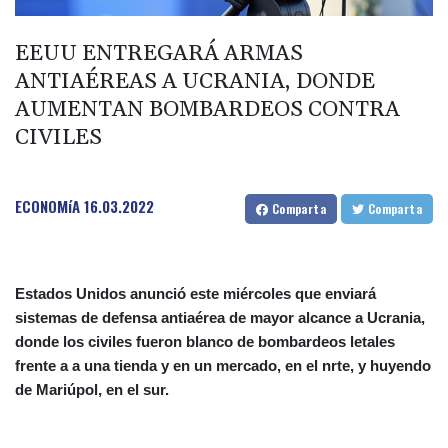
tiroteo en escuela tailandesa
París obliga a usuarios de patinetas eléctricas a llevar casco
EEUU ENTREGARÁ ARMAS
ante aumento de lesiones
ANTIAÉREAS A UCRANIA, DONDE
Muere el padre de Lionel Messi a los 68 años
AUMENTAN BOMBARDEOS CONTRA
Apple y OpenAI escalan su batalla legal por robo de secretos
CIVILES
comerciales
Ucrania se despide de un voluntario que dedicó su vida a
ECONOMíA
16.03.2022
Comparta
Comparta
rescatar a los muertos
Estados Unidos anunció este miércoles que enviará
sistemas de defensa antiaérea de mayor alcance a Ucrania,
donde los civiles fueron blanco de bombardeos letales
frente a a una tienda y en un mercado, en el nrte, y huyendo
de Mariúpol, en el sur.