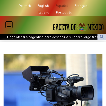
Deutsch
English
Español
Français
Italiano
Português
Llega Messi a Argentina para despedir a su padre Jorge tras su
muerte
La FIFA contraataca y denuncia "un esfuerzo concertado para
socavar a su presidente"
Erupción del Etna obliga a suspender llegadas a un aeropuerto
de Sicilia
Bulgaria convoca al embajador de Ucrania tras explosión de un
dron en su territorio
Muere el padre de Lionel Messi a los 68 años, el hombre detrás
del ídolo mundial
Una niña herida muere y eleva a ocho los fallecidos por el