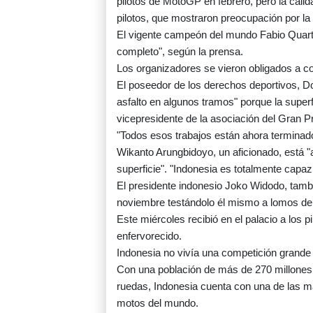
pilotos de MotoGP en febrero, pero la calid
pilotos, que mostraron preocupación por la 
El vigente campeón del mundo Fabio Quarta
completo", según la prensa.
Los organizadores se vieron obligados a co
El poseedor de los derechos deportivos, Do
asfalto en algunos tramos" porque la superf
vicepresidente de la asociación del Gran 
"Todos esos trabajos están ahora terminado
Wikanto Arungbidoyo, un aficionado, está "
superficie". "Indonesia es totalmente capa
El presidente indonesio Joko Widodo, tambié
noviembre testándolo él mismo a lomos de
Este miércoles recibió en el palacio a los p
enfervorecido.
Indonesia no vivía una competición grande
Con una población de más de 270 millones 
ruedas, Indonesia cuenta con una de las m
motos del mundo.