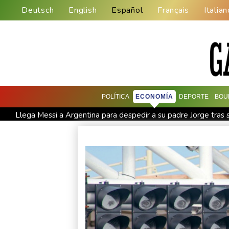
Deutsch
English
Español
Français
Italian
POLÍTICA
ECONOMÍA
DEPORTE
BOU
Llega Messi a Argentina para despedir a su padre Jorge tras
Erupción del Etna obliga a suspender llegadas a un aeropuerto
Muere el padre de Lionel Messi a los 68 años, el hombre detr
París obliga a usuarios de patinetas eléctricas a llevar casc
Apple y OpenAI escalan su batalla legal por robo de secreto