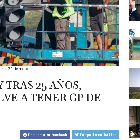
tener GP de motos
 TRAS 25 AÑOS,
LVE A TENER GP DE
Comparta
en Facebook
Comparta
en Twitter