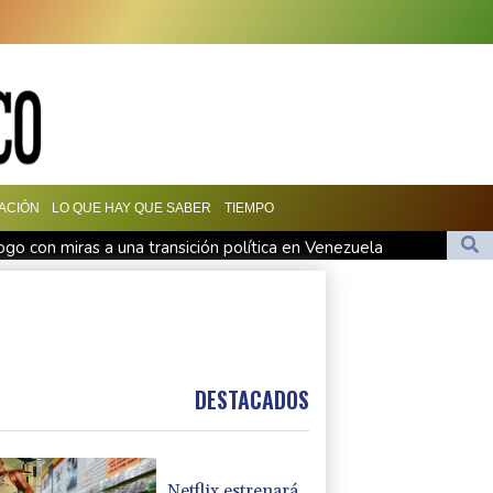
ACIÓN
LO QUE HAY QUE SABER
TIEMPO
logo con miras a una transición política en Venezuela
us hasta 2032
Infantino bajo presión de la UEFA y la Conmebol
 preso político de origen uruguayo
1
DESTACADOS
Netflix estrenará