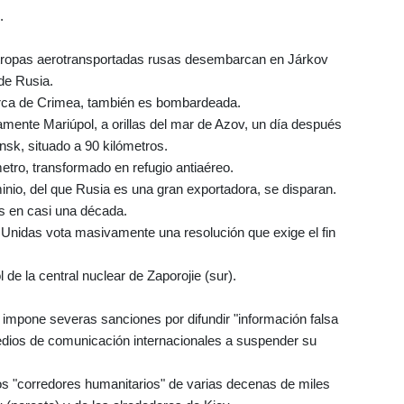
.
 tropas aerotransportadas rusas desembarcan en Járkov
de Rusia.
cerca de Crimea, también es bombardeada.
nsamente Mariúpol, a orillas del mar de Azov, un día después
sk, situado a 90 kilómetros.
 metro, transformado en refugio antiaéreo.
minio, del que Rusia es una gran exportadora, se disparan.
s en casi una década.
 Unidas vota masivamente una resolución que exige el fin
l de la central nuclear de Zaporojie (sur).
mpone severas sanciones por difundir "información falsa
medios de comunicación internacionales a suspender su
os "corredores humanitarios" de varias decenas de miles