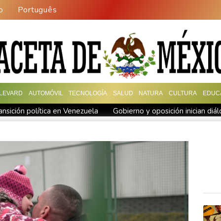
o
Português
LEVARD
AUTOMÓVIL
TECNOLOGÍA
SALUD
NATURA
CULTURA
EDUC
ansición política en Venezuela
Gobierno y oposición inician diá
EFA
El Real Madrid zanja las especulaciones y renueva a Viníci
es de dólares
Muere bajo arresto domiciliario en Venezuela un
 Diomandé
El mexicano Del Toro renueva con el UAE hasta 203
n Venezuela