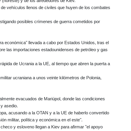
 (noreste) y de los alrededores de Kiev.
s de vehículos llenos de civiles que huyen de los combates
estigando posibles crímenes de guerra cometidos por
rra económica" llevada a cabo por Estados Unidos, tras el
re las importaciones estadounidenses de petróleo y gas
rápida de Ucrania a la UE, al tiempo que abren la puerta a
militar ucraniana a unos veinte kilómetros de Polonia,
inalmente evacuados de Mariúpol, donde las condiciones
 y asedio.
opa, acusando a la OTAN y a la UE de haberlo convertido
ón militar, política y económica en el este".
, checo y esloveno llegan a Kiev para afirmar "el apoyo