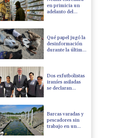
en primicia un
adelanto del
videojuego GTA
VI
Qué papel jugó la
desinformación
durante la última
ola de migrantes
que llegó al
enclave español
de Ceuta
Dos exfutbolistas
iraníes asiladas
se declaran
"orgullosas" de
hacerse
australianas
Barcas varadas y
pescadores sin
trabajo en un
Danubio bajo