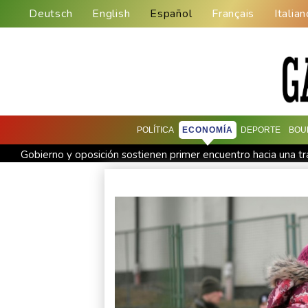
Deutsch
English
Español
Français
Italian
POLÍTICA
ECONOMÍA
DEPORTE
BOU
Gobierno y oposición sostienen primer encuentro hacia una tr
Infantino encuentra amparo en África ante la presión de la U
Yan Diomandé, la nueva joya del Real Madrid vale 160 millon
El Real Madrid anuncia el fichaje del extremo marfileño Yan
El doloroso baile de cifras de desaparecidos en los sismos e