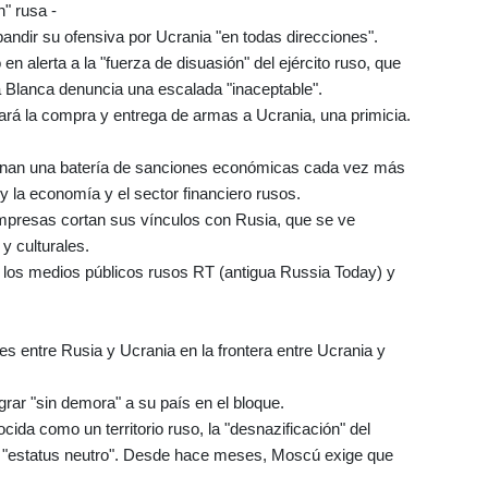
" rusa -
xpandir su ofensiva por Ucrania "en todas direcciones".
en alerta a la "fuerza de disuasión" del ejército ruso, que
a Blanca denuncia una escalada "inaceptable".
ará la compra y entrega de armas a Ucrania, una primicia.
rdenan una batería de sanciones económicas cada vez más
y la economía y el sector financiero rusos.
mpresas cortan sus vínculos con Rusia, que se ve
y culturales.
de los medios públicos rusos RT (antigua Russia Today) y
es entre Rusia y Ucrania en la frontera entre Ucrania y
grar "sin demora" a su país en el bloque.
ida como un territorio ruso, la "desnazificación" del
n "estatus neutro". Desde hace meses, Moscú exige que