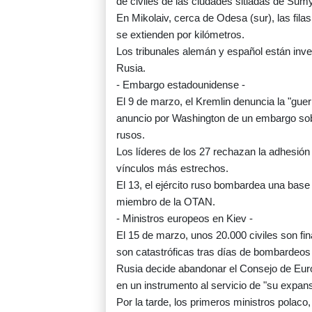
de civiles de las ciudades sitiadas de Sumy
En Mikolaiv, cerca de Odesa (sur), las fila
se extienden por kilómetros.
Los tribunales alemán y español están inv
Rusia.
- Embargo estadounidense -
El 9 de marzo, el Kremlin denuncia la "gue
anuncio por Washington de un embargo sob
rusos.
Los líderes de los 27 rechazan la adhesión 
vínculos más estrechos.
El 13, el ejército ruso bombardea una base 
miembro de la OTAN.
- Ministros europeos en Kiev -
El 15 de marzo, unos 20.000 civiles son f
son catastróficas tras días de bombardeos
Rusia decide abandonar el Consejo de Eur
en un instrumento al servicio de "su expansi
Por la tarde, los primeros ministros polaco