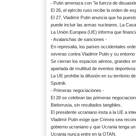
- Putin amenaza con "la fuerza de disuasión
El 26, el ejército ruso recibe la orden de e
El 27, Vladimir Putin anuncia que ha puesto 
puede incluir las armas nucleares. La Cas
La Unión Europea (UE) informa que financi
- Avalanchas de sanciones -
En represalia, los países occidentales o
severas contra Vladimir Putin y su entorno 
Se cierran los espacios aéreos, grandes e
apartada de multitud de eventos deportivos 
La UE prohíbe la difusión en su territorio 
Sputnik.
- Primeras negociaciones -
El 28 se celebran las primeras negociacion
Bielorrusia, sin resultados tangibles.
El presidente ucraniano insta a la UE a inte
Vladimir Putin exige que Crimea sea reconoc
gobierno ucraniano y que Ucrania tenga u
Ucrania nunca entre en la OTAN.