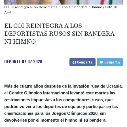
en medio de la tensión con Irán
El COI reintegra a los deportistas rusos sin bandera ni himno / Foto: ©
México y Perú restablecen sus relaciones diplomáticas tras una
AFP
disputa por asilo
EL COI REINTEGRA A LOS
EEUU pierde empleos, un golpe a las afirmaciones de Trump
DEPORTISTAS RUSOS SIN BANDERA
sobre la economía
NI HIMNO
España amenaza a Italia con "medidas" si no pone fin a los
controles en la frontera
Notre-Dame, Campos Elíseos y víctimas de abusos: la agenda del
DEPORTE
07.07.2026
Comparta
Comparta
papa en Francia
Más de cuatro años después de la invasión rusa de Ucrania,
el Comité Olímpico Internacional levantó este martes las
restricciones impuestas a los competidores rusos, que
podrán volver a los deportes de equipo y participar en las
clasificaciones para los Juegos Olímpicos 2028, sin
devolverles por el momento el himno ni su bandera.