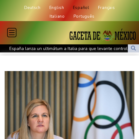
Deutsch
English
Español
Français
Italiano
Português
España lanza un ultimátum a Italia para que levante controles
fronterizos
Exabogado de Trump listo para ser confirmado como fiscal
general de EEUU
Muere el productor William Orbit, que colaboró con Madonna en
"Ray of Light"
Los rebeldes hutíes continúan su ofensiva en Yemen con
ataques en una región petrolera
La OMS propone probar en RDC una vacuna ya existente contra
otra cepa del ébola
Arabia Saudita, Pakistán y Turquía firman un pacto de defensa