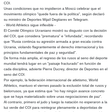
COI.
Unas condiciones que no impidieron a Moscú celebrar que el
movimiento olímpico "quede fuera de la política", según declaró
su ministro de Deportes Mijaïl Degtiarev en Telegram.
- World Athletics sigue inflexible -
El Comité Olímpico Ucraniano mostró su disgusto con la decisión
del COI, que considera "prematura" e "infundada", recordando
que "Rusia continúa su agresión armada a gran escala contra
Ucrania, violando flagrantemente el derecho internacional y los
principios fundamentales de paz y seguridad".
De forma más amplia, el regreso de los rusos al seno del deporte
mundial tendrá lugar en un "paisaje fracturado" en función de
cada disciplina, advierte Pierre Ducrey, director de Deportes en el
seno del COI.
Por ejemplo, la federación internacional de atletismo, World
Athletics, mantuvo el viernes pasado la exclusión total de rusos y
bielorrusos, ya que estima que "no hay ningún avance concreto
que se haya materializado sobre unas negociaciones de paz".
Al contrario, primero el judo y luego la natación no esperaron a la
luz verde del COI para reintegrar plenamente a deportistas de