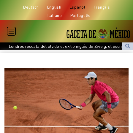
Deutsch
English
Español
Français
Italiano
Português
Londres rescata del olvido el exilio inglés de Zweig, el escritor
huido de los nazis
Nocturna y cafetera, la nueva especie de rana descubierta en
Costa Rica
De la Espriella: un showman pro-Trump es el nuevo presidente
de Colombia
Ataques de rebeldes hutíes dejan 10 muertos en región
petrolera de Yemen
España impone controles fronterizos a Italia en medio de crisis
por migrantes
Infantino recibe en Colombia el apoyo del fútbol de Sudamérica