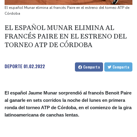
De la Espriella: un millonario pro-Trump en la presidencia de
El español Munar elimina al francés Paire en el estreno del torneo ATP de
Colombia
Córdoba
España lanza un ultimátum a Italia para que levante controles
EL ESPAÑOL MUNAR ELIMINA AL
fronterizos
FRANCÉS PAIRE EN EL ESTRENO DEL
Exabogado de Trump listo para ser confirmado como fiscal
TORNEO ATP DE CÓRDOBA
general de EEUU
Muere el productor William Orbit, que colaboró con Madonna en
"Ray of Light"
DEPORTE
01.02.2022
Comparta
Comparta
El español Jaume Munar sorprendió al francés Benoit Paire
al ganarle en sets corridos la noche del lunes en primera
ronda del torneo ATP de Córdoba, en el comienzo de la gira
latinoamericana de canchas lentas.