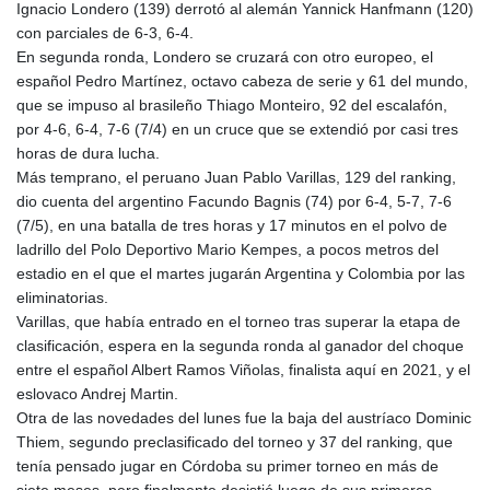
Ignacio Londero (139) derrotó al alemán Yannick Hanfmann (120)
con parciales de 6-3, 6-4.
En segunda ronda, Londero se cruzará con otro europeo, el
español Pedro Martínez, octavo cabeza de serie y 61 del mundo,
que se impuso al brasileño Thiago Monteiro, 92 del escalafón,
por 4-6, 6-4, 7-6 (7/4) en un cruce que se extendió por casi tres
horas de dura lucha.
Más temprano, el peruano Juan Pablo Varillas, 129 del ranking,
dio cuenta del argentino Facundo Bagnis (74) por 6-4, 5-7, 7-6
(7/5), en una batalla de tres horas y 17 minutos en el polvo de
ladrillo del Polo Deportivo Mario Kempes, a pocos metros del
estadio en el que el martes jugarán Argentina y Colombia por las
eliminatorias.
Varillas, que había entrado en el torneo tras superar la etapa de
clasificación, espera en la segunda ronda al ganador del choque
entre el español Albert Ramos Viñolas, finalista aquí en 2021, y el
eslovaco Andrej Martin.
Otra de las novedades del lunes fue la baja del austríaco Dominic
Thiem, segundo preclasificado del torneo y 37 del ranking, que
tenía pensado jugar en Córdoba su primer torneo en más de
siete meses, pero finalmente desistió luego de sus primeros