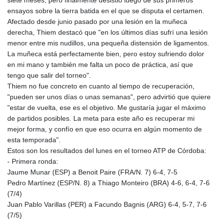
ensayos sobre la tierra batida en el que se disputa el certamen.
Afectado desde junio pasado por una lesión en la muñeca
derecha, Thiem destacó que "en los últimos días sufrí una lesión
menor entre mis nudillos, una pequeña distensión de ligamentos.
La muñeca está perfectamente bien, pero estoy sufriendo dolor
en mi mano y también me falta un poco de práctica, así que
tengo que salir del torneo".
Thiem no fue concreto en cuanto al tiempo de recuperación,
"pueden ser unos días o unas semanas", pero advirtió que quiere
"estar de vuelta, ese es el objetivo. Me gustaría jugar el máximo
de partidos posibles. La meta para este año es recuperar mi
mejor forma, y confío en que eso ocurra en algún momento de
esta temporada".
Estos son los resultados del lunes en el torneo ATP de Córdoba:
- Primera ronda:
Jaume Munar (ESP) a Benoit Paire (FRA/N. 7) 6-4, 7-5
Pedro Martínez (ESP/N. 8) a Thiago Monteiro (BRA) 4-6, 6-4, 7-6
(7/4)
Juan Pablo Varillas (PER) a Facundo Bagnis (ARG) 6-4, 5-7, 7-6
(7/5)