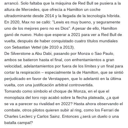
arrancó. Solo faltaba que la máquina de Red Bull se pusiera a la
altura de Mercedes, que ofrecía a Hamilton un coche
ultradominante desde 2014 y la llegada de la tecnología híbrida.
En 2020, Max no se calló: "Lewis es muy bueno, y seguramente
uno de los mejores pero no es Dios". A pesar de ello, Hamilton
ganó de nuevo. Hubo que esperar a 2021 para ver a Red Bull de
vuelta, después de haber conquistado cuatro títulos mundiales
con Sebastian Vettel (de 2010 a 2013).
De Silverstone a Abu Dabi, pasando por Monza o Sao Paulo,
ambos se batieron hasta el final, con enfrentamientos a gran
velocidad, adelantamientos por fuera de los límites y un final para
cortar la respiración – especialmente la de Hamilton, que se sintió
perjudicado en favor de Verstappen, que lo adelantó en la última
vuelta, con una justificación arbitral controvertida.
Tomando como símbolo el choque de Monza, en el que el
monoplaza del toro rojo acabó sobre la flecha plateada, ¿a qué
se va a parecer su rivalidad en 2022? Hasta ahora observando el
combate, otros pilotos quieren subir al ring, como los Ferrari de
Charles Leclerc y Carlos Sainz. Entonces ¿será un duelo o una
batalla campal?