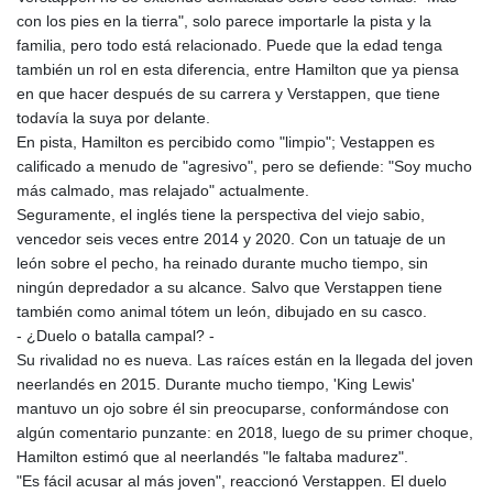
con los pies en la tierra", solo parece importarle la pista y la
familia, pero todo está relacionado. Puede que la edad tenga
también un rol en esta diferencia, entre Hamilton que ya piensa
en que hacer después de su carrera y Verstappen, que tiene
todavía la suya por delante.
En pista, Hamilton es percibido como "limpio"; Vestappen es
calificado a menudo de "agresivo", pero se defiende: "Soy mucho
más calmado, mas relajado" actualmente.
Seguramente, el inglés tiene la perspectiva del viejo sabio,
vencedor seis veces entre 2014 y 2020. Con un tatuaje de un
león sobre el pecho, ha reinado durante mucho tiempo, sin
ningún depredador a su alcance. Salvo que Verstappen tiene
también como animal tótem un león, dibujado en su casco.
- ¿Duelo o batalla campal? -
Su rivalidad no es nueva. Las raíces están en la llegada del joven
neerlandés en 2015. Durante mucho tiempo, 'King Lewis'
mantuvo un ojo sobre él sin preocuparse, conformándose con
algún comentario punzante: en 2018, luego de su primer choque,
Hamilton estimó que al neerlandés "le faltaba madurez".
"Es fácil acusar al más joven", reaccionó Verstappen. El duelo