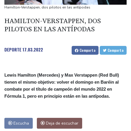
origen uruguayo
Hamilton-Verstappen, dos pilotos en las antípodas
El Real Madrid anuncia el fichaje del extremo marfileño Yan
HAMILTON-VERSTAPPEN, DOS
Diomandé
PILOTOS EN LAS ANTÍPODAS
El mexicano Del Toro renueva con el UAE hasta 2031
El doloroso baile de cifras de desaparecidos en los sismos en
Venezuela
DEPORTE
17.03.2022
Comparta
Comparta
Lewis Hamilton (Mercedes) y Max Verstappen (Red Bull)
tienen el mismo objetivo: volver el domingo en Baréin al
combate por el título de campeón del mundo 2022 en
Fórmula 1, pero en principio están en las antípodas.
Escucha
Deja de escuchar