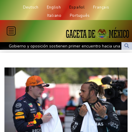
Deutsch
English
Español
Français
Italiano
Português
Gobierno y oposición sostienen primer encuentro hacia una
transición política en Venezuela
Gobierno y oposición inician diálogo con miras a una transición
política en Venezuela
Infantino encuentra amparo en África ante la presión de la UEFA
El Real Madrid zanja las especulaciones y renueva a Vinícius
hasta 2032
Infantino bajo presión de la UEFA y la Conmebol
Yan Diomandé, la nueva joya del Real Madrid vale 160 millones
de dólares
Muere bajo arresto domiciliario en Venezuela un preso político de