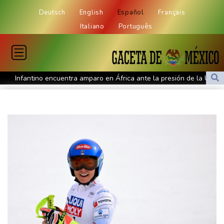
Deutsch
English
Español
Français
Italiano
Português
Infantino encuentra amparo en África ante la presión de la UEFA
El Real Madrid zanja las especulaciones y renueva a Vinícius
hasta 2032
Infantino bajo presión de la UEFA y la Conmebol
Yan Diomandé, la nueva joya del Real Madrid vale 160 millones
de dólares
Muere bajo arresto domiciliario en Venezuela un preso político de
origen uruguayo
El Real Madrid anuncia el fichaje del extremo marfileño Yan
Diomandé
El mexicano Del Toro renueva con el UAE hasta 2031