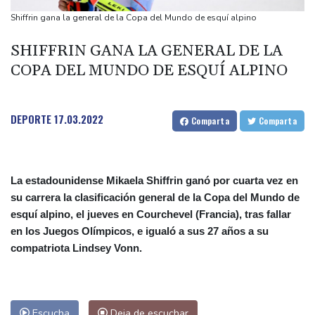
El doloroso baile de cifras de desaparecidos en los sismos en
Shiffrin gana la general de la Copa del Mundo de esquí alpino
Venezuela
SHIFFRIN GANA LA GENERAL DE LA
Un comité del Senado de EEUU declara en desacato al ex
COPA DEL MUNDO DE ESQUÍ ALPINO
responsable de la lucha anticovid Anthony Fauci
Irán amenazó con "dejar a oscuras" el Golfo en caso de ataques
de EEUU
DEPORTE
17.03.2022
Comparta
Comparta
La estadounidense Mikaela Shiffrin ganó por cuarta vez en
su carrera la clasificación general de la Copa del Mundo de
esquí alpino, el jueves en Courchevel (Francia), tras fallar
en los Juegos Olímpicos, e igualó a sus 27 años a su
compatriota Lindsey Vonn.
Escucha
Deja de escuchar