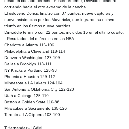
desde el costado derecho. Posteriormente, Dinwiddie celebró
corriendo hacia el otro extremo de la cancha.
El esloveno Doncic finalizó con 37 puntos, nueve capturas y
nueve asistencias por los Mavericks, que lograron su octavo
triunfo en los últimos nueve partidos.
Dinwiddie terminó con 22 puntos, incluidos 15 en el último cuarto.
- Resultados del miércoles en las NBA:
Charlotte a Atlanta 116-106
Philadelphia a Cleveland 118-114
Denver a Washington 127-109
Dallas a Brooklyn 113-111
NY Knicks a Portland 128-98
Phoenix a Houston 129-112
Minnesota a LA Lakers 124-104
San Antonio a Oklahoma City 122-120
Utah a Chicago 125-110
Boston a Golden State 110-88
Milwaukee a Sacramento 135-126
Toronto a LA Clippers 103-100
T.Hernandez--LGdM