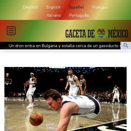
Deutsch
English
Español
Français
Italiano
Português
Un dron entra en Bulgaria y estalla cerca de un gasoducto en la
frontera con Rumania
El burrito causa indigestión en el partido de Trump
Comienza la vendimia en la región francesa de Borgoña, un
nuevo récord de precocidad
Exabogado de Trump confirmado como fiscal general de EEUU
Las dificultades en Cisjordania impulsan el éxodo de los
cristianos palestinos
Londres rescata del olvido el exilio inglés de Zweig, el escritor
huido de los nazis
Nocturna y cafetera, la nueva especie de rana descubierta en