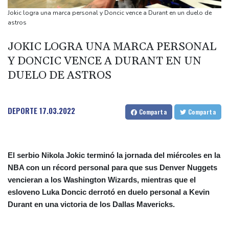
Costa Rica
Jokic logra una marca personal y Doncic vence a Durant en un duelo de
De la Espriella: un showman pro-Trump es el nuevo presidente
astros
de Colombia
JOKIC LOGRA UNA MARCA PERSONAL
Ataques de rebeldes hutíes dejan 10 muertos en región
Y DONCIC VENCE A DURANT EN UN
petrolera de Yemen
DUELO DE ASTROS
España impone controles fronterizos a Italia en medio de crisis
por migrantes
DEPORTE
17.03.2022
Comparta
Comparta
El serbio Nikola Jokic terminó la jornada del miércoles en la
NBA con un récord personal para que sus Denver Nuggets
vencieran a los Washington Wizards, mientras que el
esloveno Luka Doncic derrotó en duelo personal a Kevin
Durant en una victoria de los Dallas Mavericks.