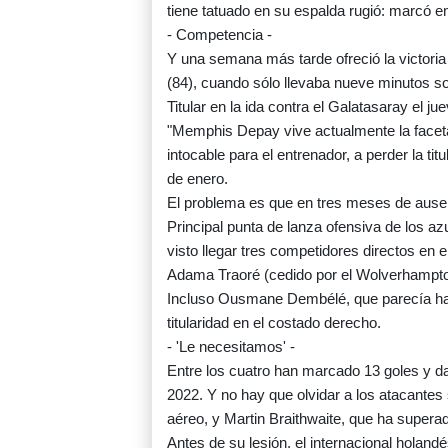
tiene tatuado en su espalda rugió: marcó en l
- Competencia -
Y una semana más tarde ofreció la victoria 
(84), cuando sólo llevaba nueve minutos s
Titular en la ida contra el Galatasaray el j
"Memphis Depay vive actualmente la faceta
intocable para el entrenador, a perder la ti
de enero.
El problema es que en tres meses de aus
Principal punta de lanza ofensiva de los a
visto llegar tres competidores directos en 
Adama Traoré (cedido por el Wolverhampto
Incluso Ousmane Dembélé, que parecía hab
titularidad en el costado derecho.
- 'Le necesitamos' -
Entre los cuatro han marcado 13 goles y da
2022. Y no hay que olvidar a los atacantes
aéreo, y Martin Braithwaite, que ha superado
Antes de su lesión, el internacional holan