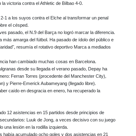
a victoria contra el Athletic de Bilbao 4-0.
2-1 a los suyos contra el Elche al transformar un penal
obre el césped.
ueves pasado, el N.9 del Barça no logró marcar la diferencia.
 más amarga del fútbol. Ha pasado de ídolo del público e
tularidad", resumía el rotativo deportivo Marca a mediados
encia han cambiado muchas cosas en Barcelona.
zulgranas desde su llegada el verano pasado, Depay ha
enero: Ferran Torres (procedente del Manchester City),
n) y Pierre-Emerick Aubameyang (llegado libre).
er caído en desgracia en enero, ha recuperado la
do 12 asistencias en 15 partidos desde principios de
 secundarios: Luuk de Jong, a veces decisivo con su juego
 una lesión en la rodilla izquierda.
dés había acumulado ocho goles y dos asistencias en 21