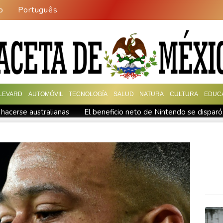
o
Português
LEVARD
AUTOMÓVIL
TECNOLOGÍA
SALUD
NATURA
CULTURA
EDUC
 hacerse australianas
El beneficio neto de Nintendo se dispar
UU cuenta con "cantidades masivas"
Hacer brotar luz de la tie
mínimos por la sequía
El regulador estadounidense aprueba la 
ren y un barco
Griezmann lidera el triunfo del Orlando y Tolu
 la gloria en la Champions
l en una investigación sobre su entrenador