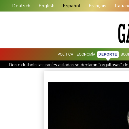
Deutsch
English
Español
Français
Italian
POLÍTICA
ECONOMÍA
DEPORTE
BOU
Dos exfutbolistas iraníes asiladas se declaran "orgullosas" de
Trump desmiente una escasez de municiones y afirma que EE
Barcas varadas y pescadores sin trabajo en un Danubio bajo 
Ucrania ataca refinerías y Rusia bombardea una estación de t
Kompany confía en que los nuevos fichajes lleven al Bayern a
La policía surcoreana allana la sede de la asociación de fútbo