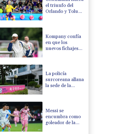
el triunfo del
Orlando y Toluca
vence al campeón
en la Leagues
Cup
Kompany confía
en que los
nuevos fichajes
lleven al Bayern a
la gloria en la
Champions
La policía
surcoreana allana
la sede de la
asociación de
fútbol en una
investigación
sobre su
Messi se
entrenador
encumbra como
goleador de la
Leagues Cup y el