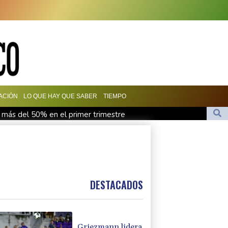
ACIÓN
LO QUE HAY QUE SABER
TIEMPO
ó más del 50% en el primer trimestre
rra: el sueño de un japonés
vacuna contra la gripe de Moderna
ca vence al campeón en la Leagues Cup
DESTACADOS
Griezmann lidera