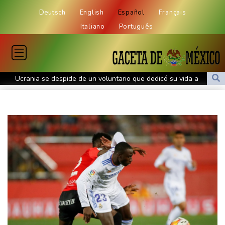
Deutsch
English
Español
Français
Italiano
Português
Ucrania se despide de un voluntario que dedicó su vida a
rescatar a los muertos
Canadá trata de adaptarse a un futuro de incendios forestales
Ucrania despide a un voluntario que dedicó su vida a rescatar a
los muertos
Un dron entra en Bulgaria y estalla cerca de un gasoducto en la
frontera con Rumania
El burrito causa indigestión en el partido de Trump
Comienza la vendimia en la región francesa de Borgoña, un
nuevo récord de precocidad
Exabogado de Trump confirmado como fiscal general de EEUU