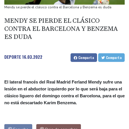
Las dificultades en Cisjordania impulsan el éxodo de los
Mendy se pierde el clásico contra el Barcelona y Benzema es duda
cristianos palestinos
MENDY SE PIERDE EL CLÁSICO
Londres rescata del olvido el exilio inglés de Zweig, el escritor
CONTRA EL BARCELONA Y BENZEMA
huido de los nazis
ES DUDA
Nocturna y cafetera, la nueva especie de rana descubierta en
Costa Rica
DEPORTE
16.03.2022
Comparta
Comparta
El lateral francés del Real Madrid Ferland Mendy sufre una
lesión en el abductor izquierdo por lo que será baja para el
clásico liguero del domingo contra el Barcelona, para el que
no está descartado Karim Benzema.