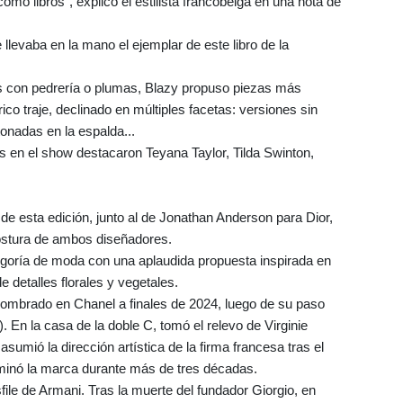
omo libros", explicó el estilista francobelga en una nota de
 llevaba en la mano el ejemplar de este libro de la
s con pedrería o plumas, Blazy propuso piezas más
ico traje, declinado en múltiples facetas: versiones sin
onadas en la espalda...
s en el show destacaron Teyana Taylor, Tilda Swinton,
de esta edición, junto al de Jonathan Anderson para Dior,
costura de ambos diseñadores.
egoría de moda con una aplaudida propuesta inspirada en
e detalles florales y vegetales.
nombrado en Chanel a finales de 2024, luego de su paso
). En la casa de la doble C, tomó el relevo de Virginie
sumió la dirección artística de la firma francesa tras el
ominó la marca durante más de tres décadas.
file de Armani. Tras la muerte del fundador Giorgio, en