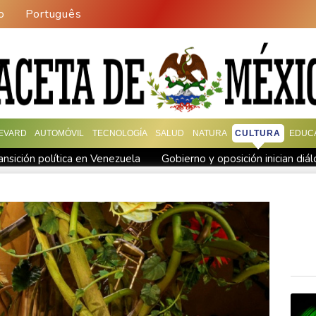
o
Português
EVARD
AUTOMÓVIL
TECNOLOGÍA
SALUD
NATURA
CULTURA
EDUC
ansición política en Venezuela
Gobierno y oposición inician diá
EFA
El Real Madrid zanja las especulaciones y renueva a Viníci
es de dólares
Muere bajo arresto domiciliario en Venezuela un
 Diomandé
El mexicano Del Toro renueva con el UAE hasta 203
n Venezuela