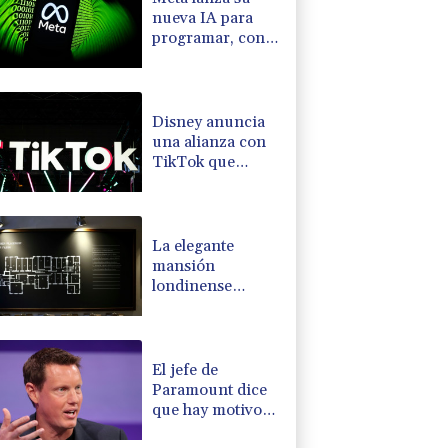
nueva IA para
programar, con
la que busca
competir con
OpenAI y
Anthropic
Disney anuncia
una alianza con
TikTok que
autoriza el uso de
fragmentos de
sus producciones
La elegante
mansión
londinense
donde espías
escuchaban a
prisioneros nazis
El jefe de
Paramount dice
que hay motivos
políticos tras la