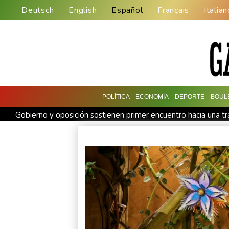
Deutsch
English
Español
Français
Italian
POLÍTICA
ECONOMÍA
DEPORTE
BOUL
Gobierno y oposición sostienen primer encuentro hacia una tr
Infantino encuentra amparo en África ante la presión de la U
Yan Diomandé, la nueva joya del Real Madrid vale 160 millon
El Real Madrid anuncia el fichaje del extremo marfileño Yan
El doloroso baile de cifras de desaparecidos en los sismos e