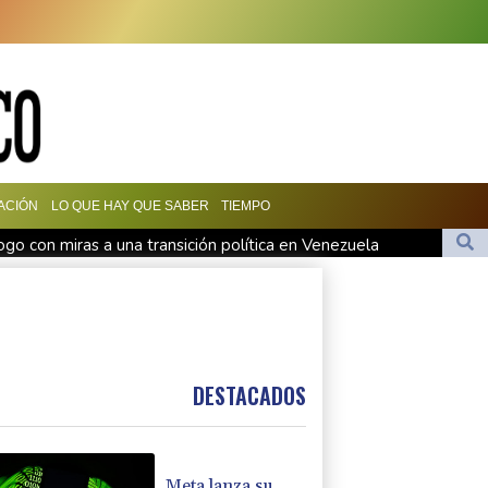
ACIÓN
LO QUE HAY QUE SABER
TIEMPO
logo con miras a una transición política en Venezuela
us hasta 2032
Infantino bajo presión de la UEFA y la Conmebol
 preso político de origen uruguayo
1
DESTACADOS
Meta lanza su