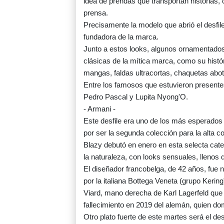
idea de prendas que transportan historias, c
prensa.
Precisamente la modelo que abrió el desfile
fundadora de la marca.
Junto a estos looks, algunos ornamentado
clásicas de la mítica marca, como su histór
mangas, faldas ultracortas, chaquetas abot
Entre los famosos que estuvieron presente
Pedro Pascal y Lupita Nyong'O.
- Armani -
Este desfile era uno de los más esperados 
por ser la segunda colección para la alta 
Blazy debutó en enero en esta selecta cat
la naturaleza, con looks sensuales, llenos d
El diseñador francobelga, de 42 años, fue 
por la italiana Bottega Veneta (grupo Kering
Viard, mano derecha de Karl Lagerfeld que a
fallecimiento en 2019 del alemán, quien d
Otro plato fuerte de este martes será el des