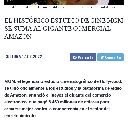
Bulgaria convoca al embajador de Ucrania tras explosión de un
El histórico estudio de cine MGM se suma al gigante comercial Amazon
dron en su territorio
EL HISTÓRICO ESTUDIO DE CINE MGM
Muere el padre de Lionel Messi a los 68 años, el hombre detrás
SE SUMA AL GIGANTE COMERCIAL
del ídolo mundial
AMAZON
Una niña herida muere y eleva a ocho los fallecidos por el
tiroteo en escuela tailandesa
París obliga a usuarios de patinetas eléctricas a llevar casco
CULTURA
17.03.2022
Comparta
Comparta
ante aumento de lesiones
MGM, el legendario estudio cinematográfico de Hollywood,
se unió oficialmente a los estudios y la plataforma de video
de Amazon, anunció el jueves el gigante del comercio
electrónico, que pagó 8.450 millones de dólares para
armarse mejor contra la competencia en el sector del
entretenimiento.