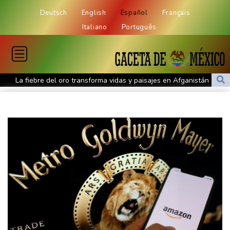
Deutsch
English
Español
Français
Italiano
Português
La fiebre del oro transforma vidas y paisajes en Afganistán
Irán plantea condiciones para la reapertura del estrecho de
Ormuz
Evacuaciones y vuelos cancelados en China al acercarse el tifón
Dolphin
Llega Messi a Argentina para despedir a su padre Jorge tras su
muerte
La FIFA contraataca y denuncia "un esfuerzo concertado para
socavar a su presidente"
Erupción del Etna obliga a suspender llegadas a un aeropuerto
de Sicilia