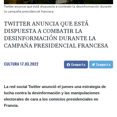
origen uruguayo
Twitter anuncia que está dispuesta a combatir la desinformación durante
El Real Madrid anuncia el fichaje del extremo marfileño Yan
la campaña presidencial francesa
Diomandé
TWITTER ANUNCIA QUE ESTÁ
El mexicano Del Toro renueva con el UAE hasta 2031
DISPUESTA A COMBATIR LA
El doloroso baile de cifras de desaparecidos en los sismos en
DESINFORMACIÓN DURANTE LA
Venezuela
CAMPAÑA PRESIDENCIAL FRANCESA
CULTURA
17.03.2022
Comparta
Comparta
La red social Twitter anunció el jueves una estrategia de
lucha contra la desinformación y las manipulaciones
electorales de cara a los comicios presidenciales en
Francia.