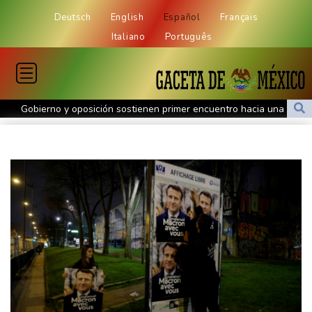
Deutsch
English
Español
Français
Italiano
Português
Gobierno y oposición sostienen primer encuentro hacia una
transición política en Venezuela
Gobierno y oposición inician diálogo con miras a una transición
política en Venezuela
Infantino encuentra amparo en África ante la presión de la UEFA
El Real Madrid zanja las especulaciones y renueva a Vinícius
hasta 2032
Infantino bajo presión de la UEFA y la Conmebol
Yan Diomandé, la nueva joya del Real Madrid vale 160 millones
de dólares
Muere bajo arresto domiciliario en Venezuela un preso político de