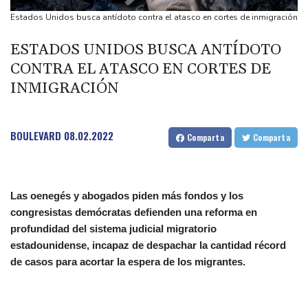
Erupción del Etna obliga a suspender llegadas a un aeropuerto
Estados Unidos busca antídoto contra el atasco en cortes de inmigración
de Sicilia
ESTADOS UNIDOS BUSCA ANTÍDOTO
Bulgaria convoca al embajador de Ucrania tras explosión de un
CONTRA EL ATASCO EN CORTES DE
dron en su territorio
INMIGRACIÓN
Muere el padre de Lionel Messi a los 68 años, el hombre detrás
del ídolo mundial
Una niña herida muere y eleva a ocho los fallecidos por el
BOULEVARD
08.02.2022
Comparta
Comparta
tiroteo en escuela tailandesa
Las oenegés y abogados piden más fondos y los
congresistas demócratas defienden una reforma en
profundidad del sistema judicial migratorio
estadounidense, incapaz de despachar la cantidad récord
de casos para acortar la espera de los migrantes.