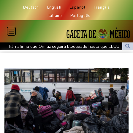
Deutsch
English
Español
Français
Italiano
Português
Irán afirma que Ormuz seguirá bloqueado hasta que EEUU
acepte "todas" sus condiciones
La fiebre del oro transforma vidas y paisajes en Afganistán
Irán plantea condiciones para la reapertura del estrecho de
Ormuz
Evacuaciones y vuelos cancelados en China al acercarse el tifón
Dolphin
Llega Messi a Argentina para despedir a su padre Jorge tras su
muerte
La FIFA contraataca y denuncia "un esfuerzo concertado para
socavar a su presidente"