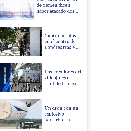
de Yemen dicen
haber atacado dos
petrolero sauditas
Cuatro heridos
en el centro de
Londres tras el
ataque de una
mujer con un
objeto punzante
Los creadores del
videojuego
"Untitled Goose
Game" buscan
repetir su éxito
con "Big Walk"
Un dron con un
explosivo
perturba un
aeropuerto en