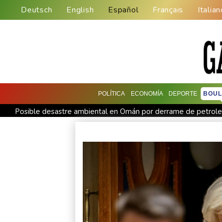
Deutsch
English
Español
Français
Italian
POLÍTICA
ECONOMÍA
DEPORTE
BOUL
Posible desastre ambiental en Omán por derrame de petroler
Irán anuncia acuerdo con Omán sobre Ormuz, pero dice que 
Alemania alerta sobre "nueva amenaza" tras incidente en aer
Debilitado, Infantino organiza reunión de crisis en Marruecos
Debilitado, Infantino organizó reunión de crisis en Marruecos