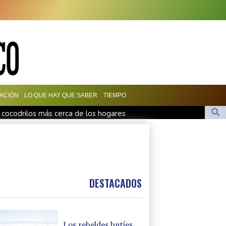
ACIÓN
LO QUE HAY QUE SABER
TIEMPO
 cocodrilos más cerca de los hogares
 crisis con disculpas y "pleno apoyo" a Infantino
ero sauditas
ubel: Czy poradzi sobie z problemami Poczdamu?
DESTACADOS
Los rebeldes hutíes