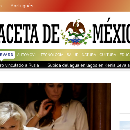
o
Português
EVARD
AUTOMÓVIL
TECNOLOGÍA
SALUD
NATURA
CULTURA
EDUC
o vinculado a Rusia
Subida del agua en lagos en Kenia lleva a
su reapertura dependerá de EEUU
opuerto clave para envíos a Ucrania
La FIFA intenta superar su
Los rebeldes hutíes de Yemen dicen haber atacado dos petrol
Noosha Aubel: Klarar hon av Potsdams problem?
Noosha A