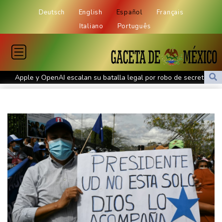
Deutsch
English
Español
Français
Italiano
Português
Apple y OpenAI escalan su batalla legal por robo de secretos
comerciales
Ucrania se despide de un voluntario que dedicó su vida a
rescatar a los muertos
Canadá trata de adaptarse a un futuro de incendios forestales
Ucrania despide a un voluntario que dedicó su vida a rescatar a
los muertos
Un dron entra en Bulgaria y estalla cerca de un gasoducto en la
frontera con Rumania
El burrito causa indigestión en el partido de Trump
Comienza la vendimia en la región francesa de Borgoña, un