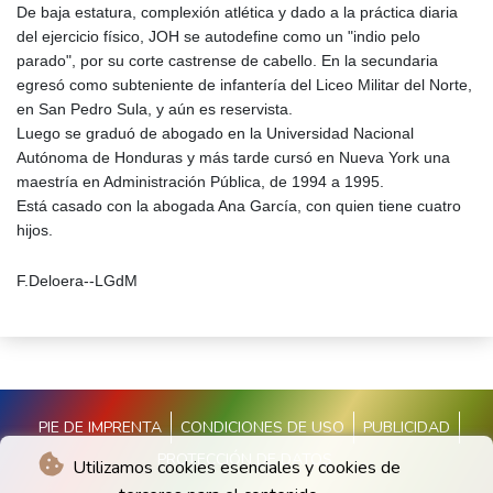
De baja estatura, complexión atlética y dado a la práctica diaria
del ejercicio físico, JOH se autodefine como un "indio pelo
parado", por su corte castrense de cabello. En la secundaria
egresó como subteniente de infantería del Liceo Militar del Norte,
en San Pedro Sula, y aún es reservista.
Luego se graduó de abogado en la Universidad Nacional
Autónoma de Honduras y más tarde cursó en Nueva York una
maestría en Administración Pública, de 1994 a 1995.
Está casado con la abogada Ana García, con quien tiene cuatro
hijos.
F.Deloera--LGdM
PIE DE IMPRENTA
CONDICIONES DE USO
PUBLICIDAD
PROTECCIÓN DE DATOS
Utilizamos cookies esenciales y cookies de