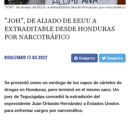
nuevo récord de precocidad
"JOH", de aliado de EEUU a extraditable desde Honduras por narcotráfico
Exabogado de Trump confirmado como fiscal general de EEUU
"JOH", DE ALIADO DE EEUU A
Las dificultades en Cisjordania impulsan el éxodo de los
EXTRADITABLE DESDE HONDURAS
cristianos palestinos
POR NARCOTRÁFICO
Londres rescata del olvido el exilio inglés de Zweig, el escritor
huido de los nazis
BOULEVARD
17.03.2022
Comparta
Comparta
Se presentó como un verdugo de los capos de cárteles de
drogas en Honduras, pero terminó en el mismo saco. Un
juez de Tegucigalpa concedió la extradición del
expresidente Juan Orlando Hernández a Estados Unidos
para enfrentar cargos por narcotráfico.