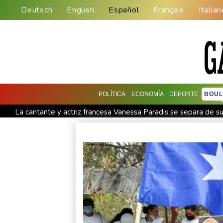
Deutsch
English
Español
Français
Italian
POLÍTICA
ECONOMÍA
DEPORTE
BOUL
La cantante y actriz francesa Vanessa Paradis se separa de s
Sheinbaum defiende su plan de 'fracking' y asegura que tend
El fondo estadounidense Apollo confirma la compra de EasyJ
Adolescente armado mata a ocho personas en Tailandia, seis 
Al menos cuatro muertos y 15 heridos por tiroteo en una escu