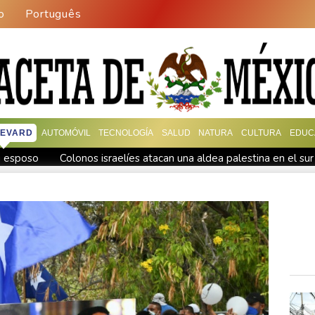
o
Português
EVARD
AUTOMÓVIL
TECNOLOGÍA
SALUD
NATURA
CULTURA
EDUC
u esposo
Colonos israelíes atacan una aldea palestina en el sur
rá bajo impacto ambiental
Francia anuncia un caso de hantaviru
et por 7.700 millones de dólares
Los rebeldes hutíes matan a
de ellas en una escuela
Tras la reorganización militar, la revo
ela de Tailandia
Gobierno y oposición sostienen primer encuen