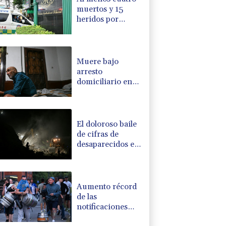
muertos y 15
heridos por
tiroteo en una
escuela de
Tailandia
Muere bajo
arresto
domiciliario en
Venezuela un
preso político de
origen uruguayo
El doloroso baile
de cifras de
desaparecidos en
los sismos en
Venezuela
Aumento récord
de las
notificaciones
por