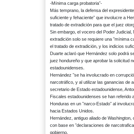
-Mínima carga probatoria"-
Más temprano, la defensa del expresident
suficiente y fehaciente" que involucre a He
tratado de extradición para que el juez otor
Sin embargo, el vocero del Poder Judicial, 
extradición solo se requiere una "mínima ca
el tratado de extradición, y los indicios suf
Duarte aclaró que Hernández solo podrá ser
juez hondureño y que aprobar la solicitud no
estadounidenses.
Hernández "se ha involucrado en corrupción 
narcotráfico, y al utilizar las ganancias de 
secretario de Estado estadounidense, Anto
Fiscales estadounidenses se han referido 
Honduras en un "narco-Estado" al involucrar 
hacia Estados Unidos.
Hernández, antiguo aliado de Washington, cr
con base en "declaraciones de narcotrafica
gobierno.