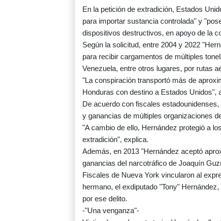
En la petición de extradición, Estados Uni
para importar sustancia controlada" y "pos
dispositivos destructivos, en apoyo de la c
Según la solicitud, entre 2004 y 2022 "Hern
para recibir cargamentos de múltiples to
Venezuela, entre otros lugares, por rutas a
"La conspiración transportó más de aprox
Honduras con destino a Estados Unidos", 
De acuerdo con fiscales estadounidenses, 
y ganancias de múltiples organizaciones de
"A cambio de ello, Hernández protegió a los
extradición", explica.
Además, en 2013 "Hernández aceptó aprox
ganancias del narcotráfico de Joaquín Guz
Fiscales de Nueva York vincularon al expres
hermano, el exdiputado "Tony" Hernández,
por ese delito.
-"Una venganza"-