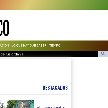
ACIÓN
LO QUE HAY QUE SABER
TIEMPO
 de Cisjordania
s Andes en un turista franco-argentino
 al menos 58 soldados de las fuerzas gubernamentales en Yemen
lución de los drones no para en Ucrania
tro hacia una transición política en Venezuela
DESTACADOS
Al menos cuatro