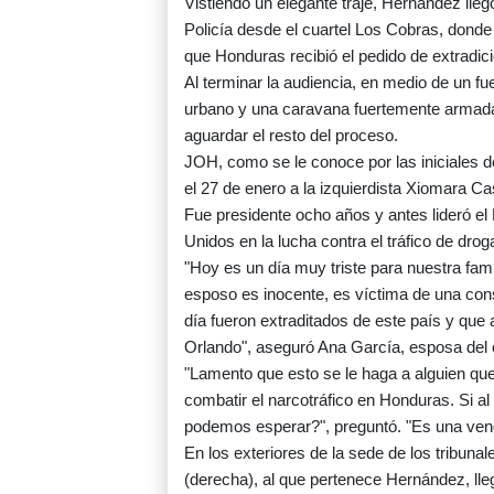
Vistiendo un elegante traje, Hernández lleg
Policía desde el cuartel Los Cobras, donde
que Honduras recibió el pedido de extradi
Al terminar la audiencia, en medio de un f
urbano y una caravana fuertemente armada
aguardar el resto del proceso.
JOH, como se le conoce por las iniciales 
el 27 de enero a la izquierdista Xiomara Ca
Fue presidente ocho años y antes lideró e
Unidos en la lucha contra el tráfico de drog
"Hoy es un día muy triste para nuestra famil
esposo es inocente, es víctima de una con
día fueron extraditados de este país y que
Orlando", aseguró Ana García, esposa del
"Lamento que esto se le haga a alguien que
combatir el narcotráfico en Honduras. Si al
podemos esperar?", preguntó. "Es una venga
En los exteriores de la sede de los tribunal
(derecha), al que pertenece Hernández, lleg