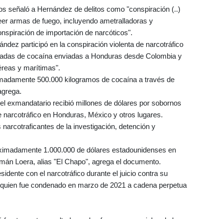
dos señaló a Hernández de delitos como "conspiración (..)
eer armas de fuego, incluyendo ametralladoras y
onspiración de importación de narcóticos".
ández participó en la conspiración violenta de narcotráfico
neladas de cocaína enviadas a Honduras desde Colombia y
éreas y marítimas".
imadamente 500.000 kilogramos de cocaína a través de
agrega.
el exmandatario recibió millones de dólares por sobornos
 narcotráfico en Honduras, México y otros lugares.
 narcotraficantes de la investigación, detención y
imadamente 1.000.000 de dólares estadounidenses en
mán Loera, alias "El Chapo", agrega el documento.
idente con el narcotráfico durante el juicio contra su
 quien fue condenado en marzo de 2021 a cadena perpetua