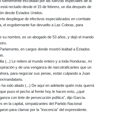
ó fuertemente escoltado por las fuerzas especiales de la
 está recluido desde el 15 de febrero, un día después de
ción desde Estados Unidos.
uerte despliegue de efectivos especializados en combate
, el exgobernante fue devuelto a Las Cobras, para
de su nombre, es un abogado de 53 años, y dejó el mando
stro.
l Parlamento, en cargos donde mostró lealtad a Estados
as.
ia (...) Le reitero al mundo entero y a toda Honduras, mi
spiración y de una venganza de narcotraficantes que un
 ahora, para negociar sus penas, están culpando a Juan
 exmandatario.
 ha sido aliado (...) De aquí en adelante quién más querrá
 que puso el pecho al frente hoy le hacen esto, ¿qué
nza con tinte de persecución política", dijo García.
es en la capital, simpatizantes del Partido Nacional
aron para clamar por la "inocencia" del expresidente.