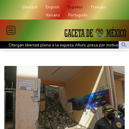
Deutsch
English
Español
Français
Italiano
Português
Otorgan libertad plena a la exjueza Afiuni, presa por motivos
políticos en Venezuela
Mueren seis miembros de grupos ilegales en los primeros
combates del nuevo gobierno de Colombia
El tifón Dolphin se debilita, pero interrumpe el transporte en el
este de China
El sindicato de prensa venezolano denuncia una agresión a una
periodista en el inicio del diálogo político
La deforestación en la Amazonía brasileña registró un nuevo
récord mínimo
Tifón Dolphin se debilita pero interrumpe el transporte en el este