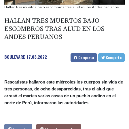
de China
Hallan tres muertos bajo escombros tras alud en los Andes peruanos
Controlan el incendio que arrasó el sureste de Francia durante
HALLAN TRES MUERTOS BAJO
18 días
ESCOMBROS TRAS ALUD EN LOS
Fonseca pierde y Latinoamérica se queda sin presencia en el
ANDES PERUANOS
Abierto de Canadá
Incendio sin tregua por octavo día en parque nacional de
Indonesia
BOULEVARD
17.03.2022
Comparta
Comparta
Miles marchan en Argentina en el día de San Cayetano, patrono
del pan y el trabajo
Rescatistas hallaron este miércoles los cuerpos sin vida de
tres personas, de ocho desaparecidas, tras el alud que
arrasó el martes varias casas de un pueblo andino en el
norte de Perú, informaron las autoridades.