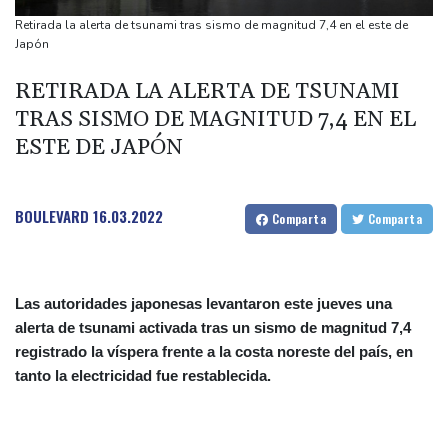
tiroteo en escuela tailandesa
Retirada la alerta de tsunami tras sismo de magnitud 7,4 en el este de
París obliga a usuarios de patinetas eléctricas a llevar casco
Japón
ante aumento de lesiones
RETIRADA LA ALERTA DE TSUNAMI
Muere el padre de Lionel Messi a los 68 años
TRAS SISMO DE MAGNITUD 7,4 EN EL
Apple y OpenAI escalan su batalla legal por robo de secretos
ESTE DE JAPÓN
comerciales
Ucrania se despide de un voluntario que dedicó su vida a
rescatar a los muertos
BOULEVARD
16.03.2022
Comparta
Comparta
Las autoridades japonesas levantaron este jueves una
alerta de tsunami activada tras un sismo de magnitud 7,4
registrado la víspera frente a la costa noreste del país, en
tanto la electricidad fue restablecida.