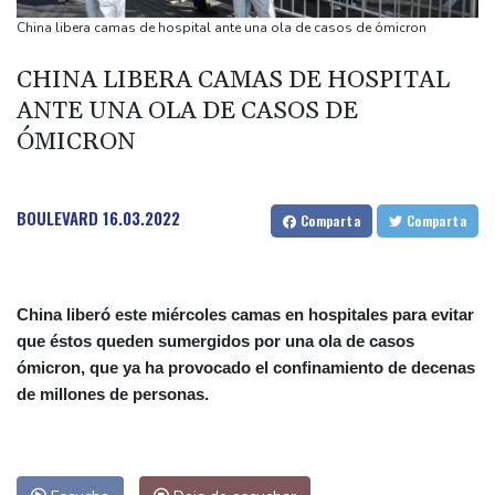
Indonesia lucha contra un incendio en el monte Bromo mientras
China libera camas de hospital ante una ola de casos de ómicron
se instala El Niño
CHINA LIBERA CAMAS DE HOSPITAL
Condenan a Meta a pagar 567 millones de dólares al estado de
ANTE UNA OLA DE CASOS DE
EEUU por el caso de menores en las redes sociales
ÓMICRON
Indonesia lucha contra incendio en el monte Bromo mientras se
instala El Niño
Washington extiende el control de las redes sociales a los
BOULEVARD
16.03.2022
Comparta
Comparta
solicitantes de visado
China liberó este miércoles camas en hospitales para evitar
que éstos queden sumergidos por una ola de casos
ómicron, que ya ha provocado el confinamiento de decenas
de millones de personas.