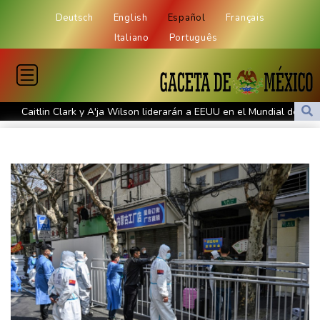
Deutsch
English
Español
Français
Italiano
Português
Caitlin Clark y A'ja Wilson liderarán a EEUU en el Mundial de
básquet femenino
Un adolescente mata a sus abuelos y a cinco personas en un
colegio de Tailandia
Maradona pasó sus últimos días postrado, hinchado y resignado,
contó su masajista
Trump dice que el estrecho de Ormuz podría reabrirse "pronto"
Llega a 80 el saldo de muertos que trataban de llegar a Ceuta,
según unos forenses
El Barça cancela un amistoso en Marruecos tras la entrada
masiva de migrantes en Ceuta