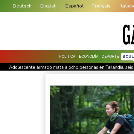
Deutsch
English
Español
Français
Italian
POLÍTICA
ECONOMÍA
DEPORTE
BOUL
Adolescente armado mata a ocho personas en Tailandia, seis 
Al menos cuatro muertos y 15 heridos por tiroteo en una escu
Gobierno y oposición inician diálogo con miras a una transició
El Real Madrid zanja las especulaciones y renueva a Vinícius 
Yan Diomandé, la nueva joya del Real Madrid vale 160 millon