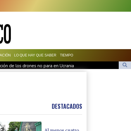
ACIÓN
LO QUE HAY QUE SABER
TIEMPO
lución de los drones no para en Ucrania
tro hacia una transición política en Venezuela
nte la presión de la UEFA
 preso político de origen uruguayo
DESTACADOS
Al menos cuatro