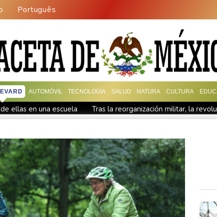
o
Português
EVARD
AUTOMÓVIL
TECNOLOGÍA
SALUD
NATURA
CULTURA
EDUC
de ellas en una escuela
Tras la reorganización militar, la revo
ela de Tailandia
Gobierno y oposición sostienen primer encuen
n política en Venezuela
Infantino encuentra amparo en África a
hasta 2032
Infantino bajo presión de la UEFA y la Conmebol
es de dólares
Muere bajo arresto domiciliario en Venezuela un