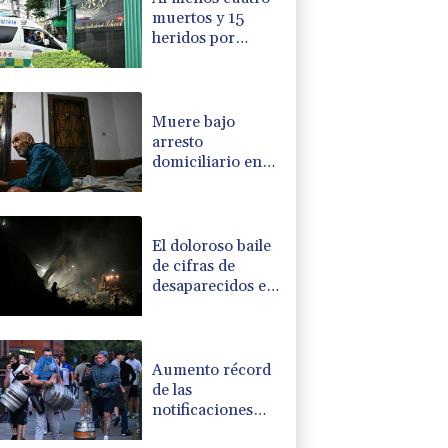
muertos y 15
heridos por
tiroteo en una
escuela de
Tailandia
Muere bajo
arresto
domiciliario en
Venezuela un
preso político de
origen uruguayo
El doloroso baile
de cifras de
desaparecidos en
los sismos en
Venezuela
Aumento récord
de las
notificaciones
por