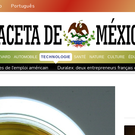
o
Português
EVARD
AUTOMOBILE
TECHNOLOGIE
SANTÉ
NATURE
CULTURE
ÉD
s de l'emploi américain
Duralex: deux entrepreneurs français 
ie à l'ouest d'Athènes
Meta sommé de verser près d'un milliard
jours en France
Le chômage progresse une nouvelle fois en Fr
ersonnes dans son lycée
Les dirigeants saoudien, turc et pakis
dios en Californie
En Afrique du Sud, après l'exil massif de mi