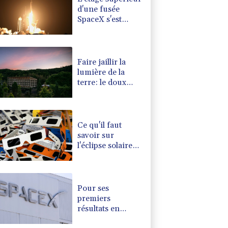
d'une fusée
SpaceX s'est
écrasé sur la
Lune
Faire jaillir la
lumière de la
terre: le doux
rêve d'un
Japonais
Ce qu'il faut
savoir sur
l'éclipse solaire
en France
Pour ses
premiers
résultats en
Bourse, SpaceX