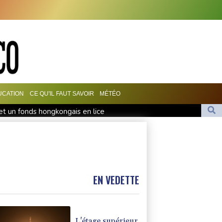
UCATION
CE QU'IL FAUT SAVOIR
MÉTÉO
et un fonds hongkongais en lice
 de dollars pour réparer ses dégâts sur les jeunes
ance et dépasse l'ère Covid
tanais réunis à Jeddah pour sceller un accord de défense
grants, la pénurie de main-d'œuvre
EN VEDETTE
L'étage supérieur