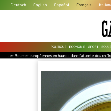
Deutsch
English
Español
Français
Italian
POLITIQUE
ECONOMIE
SPORT
BOUL
Les Bourses européennes en hausse dans l'attente des chiffre
Grèce : trois personnes en détention provisoire après l'incend
"Retour en force" progressif de la chaleur dans les prochains 
Thaïlande: un adolescent tue ses grands-parents puis cinq p
Un cas de rougeole signalé au parc d'attractions Universal Stu