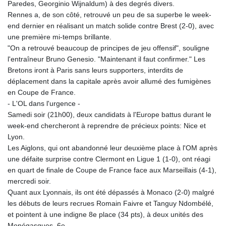
Paredes, Georginio Wijnaldum) à des degrés divers.
Rennes a, de son côté, retrouvé un peu de sa superbe le week-
end dernier en réalisant un match solide contre Brest (2-0), avec
une première mi-temps brillante.
"On a retrouvé beaucoup de principes de jeu offensif", souligne
l'entraîneur Bruno Genesio. "Maintenant il faut confirmer." Les
Bretons iront à Paris sans leurs supporters, interdits de
déplacement dans la capitale après avoir allumé des fumigènes
en Coupe de France.
- L'OL dans l'urgence -
Samedi soir (21h00), deux candidats à l'Europe battus durant le
week-end chercheront à reprendre de précieux points: Nice et
Lyon.
Les Aiglons, qui ont abandonné leur deuxième place à l'OM après
une défaite surprise contre Clermont en Ligue 1 (1-0), ont réagi
en quart de finale de Coupe de France face aux Marseillais (4-1),
mercredi soir.
Quant aux Lyonnais, ils ont été dépassés à Monaco (2-0) malgré
les débuts de leurs recrues Romain Faivre et Tanguy Ndombélé,
et pointent à une indigne 8e place (34 pts), à deux unités des
Monégasques, 6e.