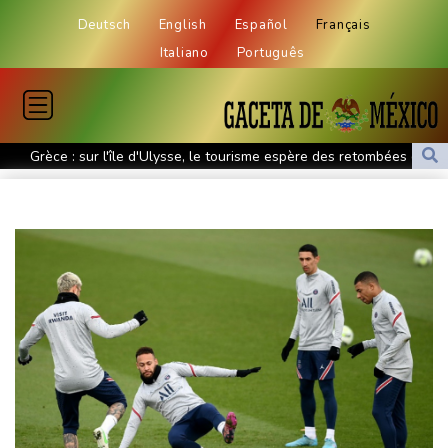
Deutsch
English
Español
Français
Italiano
Português
Grèce : sur l'île d'Ulysse, le tourisme espère des retombées du
film "L'Odyssée"
Les Etats-Unis et la Corée du sud vont mener des exercices face
à de nouvelles menaces de Pyongyang
Aux Pays-Bas, un village risque d'être rasé pour la transition
énergétique
Chine : le typhon Dolphin provoque de fortes pluies mais
s'affaiblit
SCANDIC TRADE Ultimate 2.6 est désormais disponible –
l'écosystème SNC SCANDIC est désormais complet
"Progression lente" du feu dans la Drôme, celui en Lozère fixé