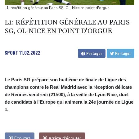
Canada: une octogénaire meurt dans un vaste feu de forêt dans
L1: répétition générale au Paris SG, OL-Nice en point d'orgue
l'ouest
L1: RÉPÉTITION GÉNÉRALE AU PARIS
Chaleur record en Europe de l'Ouest pour le début de l'été 2026
SG, OL-NICE EN POINT D'ORGUE
En Zambie, le bilan économique du président "HH" à l'épreuve
des urnes
Des incendies toujours plus coûteux pour les collectivités
SPORT
11.02.2022
Partager
Partager
Le Paris SG prépare son huitième de finale de Ligue des
champions contre le Real Madrid avec la réception délicate
de Rennes vendredi (21h00), à la veille de Lyon-Nice, duel
de candidats à l'Europe qui animera la 24e journée de Ligue
1.
Ecoutez
Arrête d'écouter