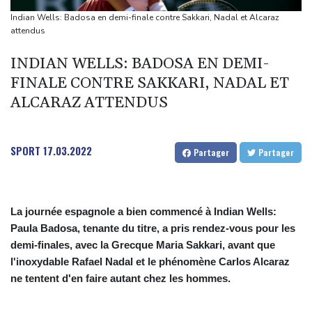
Magyar pour devenir président
Indian Wells: Badosa en demi-finale contre Sakkari, Nadal et Alcaraz
Euro de natation: Léon Marchand forfait sur les 200 et 400 m
attendus
quatre nages
INDIAN WELLS: BADOSA EN DEMI-
Angleterre: le milieu brésilien Bruno Guimaraes rejoint Arsenal
FINALE CONTRE SAKKARI, NADAL ET
Tour de France: la lauréate sortante Pauline Ferrand-Prévot
ALCARAZ ATTENDUS
abandonne avant la 8e étape
SPORT
17.03.2022
Partager
Partager
La journée espagnole a bien commencé à Indian Wells:
Paula Badosa, tenante du titre, a pris rendez-vous pour les
demi-finales, avec la Grecque Maria Sakkari, avant que
l'inoxydable Rafael Nadal et le phénomène Carlos Alcaraz
ne tentent d'en faire autant chez les hommes.