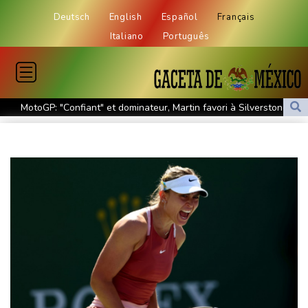
Deutsch
English
Español
Français
Italiano
Português
MotoGP: "Confiant" et dominateur, Martin favori à Silverstone
Tour de France: Vollering domine Niewiadoma à Nice et endosse
le maillot jaune
Retour timide des touristes au Porge, encore meurtri par le
mégafeu
Zelensky avertit que l'hiver sera difficile pour l'Ukraine, 4 morts
dans des frappes dans la région de Kiev
Que peut-on attendre du pacte de défense scellé par Ryad,
Ankara et Islamabad?
Foot: le père et agent de Lionel Messi décède à l'âge de 68 ans
Hongrie : le "juge qui a dit non" à Orban choisi par le camp