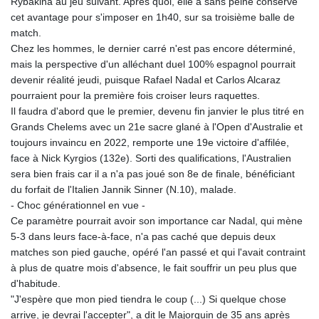
Rybakina au jeu suivant. Après quoi, elle a sans peine conservé
cet avantage pour s'imposer en 1h40, sur sa troisième balle de
match.
Chez les hommes, le dernier carré n'est pas encore déterminé,
mais la perspective d'un alléchant duel 100% espagnol pourrait
devenir réalité jeudi, puisque Rafael Nadal et Carlos Alcaraz
pourraient pour la première fois croiser leurs raquettes.
Il faudra d'abord que le premier, devenu fin janvier le plus titré en
Grands Chelems avec un 21e sacre glané à l'Open d'Australie et
toujours invaincu en 2022, remporte une 19e victoire d'affilée,
face à Nick Kyrgios (132e). Sorti des qualifications, l'Australien
sera bien frais car il a n'a pas joué son 8e de finale, bénéficiant
du forfait de l'Italien Jannik Sinner (N.10), malade.
- Choc générationnel en vue -
Ce paramètre pourrait avoir son importance car Nadal, qui mène
5-3 dans leurs face-à-face, n'a pas caché que depuis deux
matches son pied gauche, opéré l'an passé et qui l'avait contraint
à plus de quatre mois d'absence, le fait souffrir un peu plus que
d'habitude.
"J'espère que mon pied tiendra le coup (...) Si quelque chose
arrive, je devrai l'accepter", a dit le Majorquin de 35 ans après