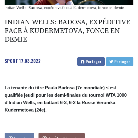
Magyar pour devenir président
Indian Wells: Badosa, expéditive face à Kudermetova, fonce en demie
Euro de natation: Léon Marchand forfait sur les 200 et 400 m
INDIAN WELLS: BADOSA, EXPÉDITIVE
quatre nages
FACE À KUDERMETOVA, FONCE EN
Angleterre: le milieu brésilien Bruno Guimaraes rejoint Arsenal
DEMIE
Tour de France: la lauréate sortante Pauline Ferrand-Prévot
abandonne avant la 8e étape
SPORT
17.03.2022
Partager
Partager
La tenante du titre Paula Badosa (7e mondiale) s'est
qualifiée jeudi pour les demi-finales du tournoi WTA 1000
d'Indian Wells, en battant 6-3, 6-2 la Russe Veronika
Kudermetova (24e).