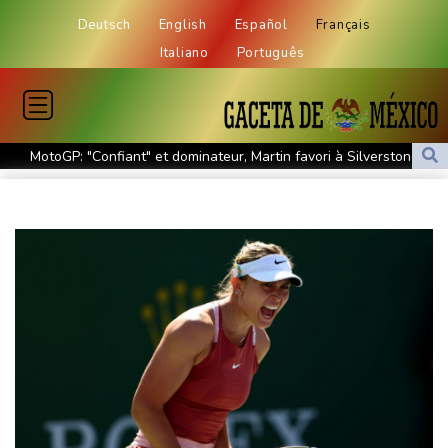
Deutsch
English
Español
Français
Italiano
Português
MotoGP: "Confiant" et dominateur, Martin favori à Silverstone
Tour de France: Vollering domine Niewiadoma à Nice et endosse
le maillot jaune
Retour timide des touristes au Porge, encore meurtri par le
mégafeu
Zelensky avertit que l'hiver sera difficile pour l'Ukraine, 4 morts
dans des frappes dans la région de Kiev
Que peut-on attendre du pacte de défense scellé par Ryad,
Ankara et Islamabad?
Foot: le père et agent de Lionel Messi décède à l'âge de 68 ans
Hongrie : le "juge qui a dit non" à Orban choisi par le camp