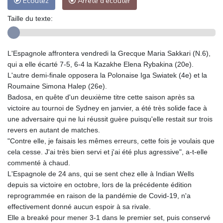
Ecoutez
Arrête d'écouter
Taille du texte:
L'Espagnole affrontera vendredi la Grecque Maria Sakkari (N.6),
qui a elle écarté 7-5, 6-4 la Kazakhe Elena Rybakina (20e).
L'autre demi-finale opposera la Polonaise Iga Swiatek (4e) et la
Roumaine Simona Halep (26e).
Badosa, en quête d'un deuxième titre cette saison après sa
victoire au tournoi de Sydney en janvier, a été très solide face à
une adversaire qui ne lui réussit guère puisqu'elle restait sur trois
revers en autant de matches.
"Contre elle, je faisais les mêmes erreurs, cette fois je voulais que
cela cesse. J'ai très bien servi et j'ai été plus agressive", a-t-elle
commenté à chaud.
L'Espagnole de 24 ans, qui se sent chez elle à Indian Wells
depuis sa victoire en octobre, lors de la précédente édition
reprogrammée en raison de la pandémie de Covid-19, n'a
effectivement donné aucun espoir à sa rivale.
Elle a breaké pour mener 3-1 dans le premier set, puis conservé