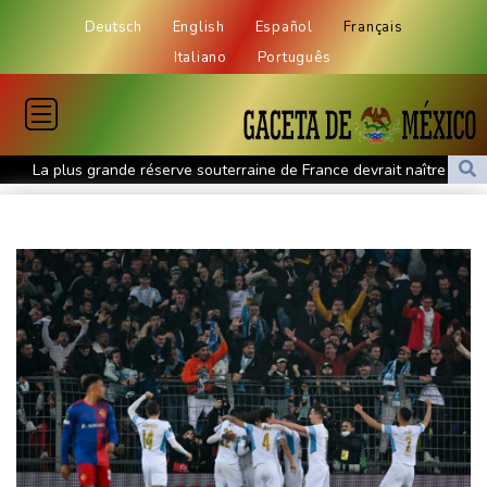
Deutsch
English
Español
Français
Italiano
Português
La plus grande réserve souterraine de France devrait naître en
Ariège en 2027
"Un goût de fumée " ? Des vignerons varois dans l'incertitude
pour le millésime 2026
A huit mois de la présidentielle, les ingérences russes se
multiplient
Kenya: les eaux des lacs montent, les populations à la merci des
crocodiles
Le Centre renforcé d'urgences psychiatriques de Saint-Denis,
modèle apaisant bientôt copié
Masters 1000 de Montréal: Fils évite le piège Svajda, Monfils fait