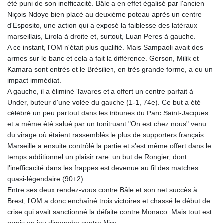
été puni de son inefficacité. Bâle a en effet égalisé par l'ancien
Niçois Ndoye bien placé au deuxième poteau après un centre
d'Esposito, une action qui a exposé la faiblesse des latéraux
marseillais, Lirola à droite et, surtout, Luan Peres à gauche.
A ce instant, l'OM n'était plus qualifié. Mais Sampaoli avait des
armes sur le banc et cela a fait la différence. Gerson, Milik et
Kamara sont entrés et le Brésilien, en très grande forme, a eu un
impact immédiat.
A gauche, il a éliminé Tavares et a offert un centre parfait à
Under, buteur d'une volée du gauche (1-1, 74e). Ce but a été
célébré un peu partout dans les tribunes du Parc Saint-Jacques
et a même été salué par un tonitruant "On est chez nous" venu
du virage où étaient rassemblés le plus de supporters français.
Marseille a ensuite contrôlé la partie et s'est même offert dans le
temps additionnel un plaisir rare: un but de Rongier, dont
l'inefficacité dans les frappes est devenue au fil des matches
quasi-légendaire (90+2).
Entre ses deux rendez-vous contre Bâle et son net succès à
Brest, l'OM a donc enchaîné trois victoires et chassé le début de
crise qui avait sanctionné la défaite contre Monaco. Mais tout est
remis en jeu dimanche contre Nice.