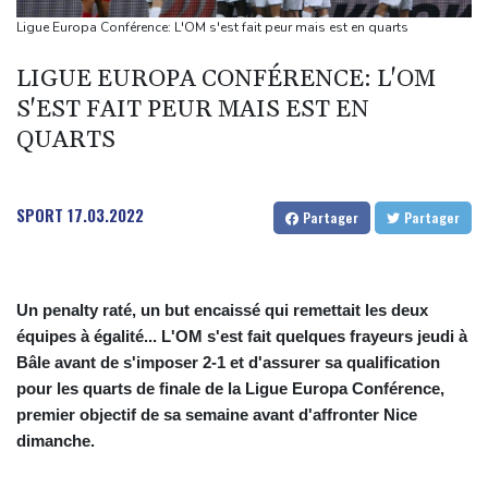
ses adieux
Ligue Europa Conférence: L'OM s'est fait peur mais est en quarts
Corse: le FLNC rejette le projet d'autonomie et menace les non-
LIGUE EUROPA CONFÉRENCE: L'OM
Corses venant vivre dans l'île
S'EST FAIT PEUR MAIS EST EN
L'Iran dit s'être accordé avec Oman sur Ormuz, mais la
QUARTS
réouverture dépendra de Washington
Le président birman en Thaïlande pour remettre son pays sur la
scène diplomatique
SPORT
17.03.2022
Partager
Partager
Masters 1000 de Montréal: Zverev éliminé, Auger-Aliassime
forfait
Un penalty raté, un but encaissé qui remettait les deux
équipes à égalité... L'OM s'est fait quelques frayeurs jeudi à
Bâle avant de s'imposer 2-1 et d'assurer sa qualification
pour les quarts de finale de la Ligue Europa Conférence,
premier objectif de sa semaine avant d'affronter Nice
dimanche.