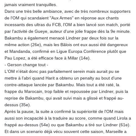
jamais vraiment tranquilles.
Dans une très belle ambiance, avec de très nombreux supporters
de l'OM qui scandaient "Aux Armes" en réponse aux chants
incessants des ultras du FCB, l'OM a bien lancé son match, porté
par l'activité de Gueye, auteur d'une jolie frappe dès la 9e minute.
Bakambu a également menacé Lindner par deux fois sur la
même action (26e), mais les Bâlois ont eux aussi été dangereux
et Mandanda, confirmé en Ligue Europa Conférence plutôt que
Pau Lopez, a été efficace face à Millar (14e).
- Gerson change tout -
L'OM n'était donc pas parfaitement serein mais aurait pu se
mettre à l'abri quand Harit a obtenu un penalty au bout d'une
contre-attaque lancée par Bakambu. Mais tout a été raté, la
frappe du Marocain, trop faible et repoussée par Lindner, puis la
reprise de Bakambu, qui avait suivi mais a glissé et frappé au-
dessus (35e).
Après la pause, la suite a confirmé la supériorité de l'OM mais
aussi son incapacité à la traduire au score, comme quand Lirola a
frappé au-dessus (54e) ou que Bakambu a tiré sur Lindner (61e).
Et dans un scenario déjà vécu souvent cette saison, Marseille a