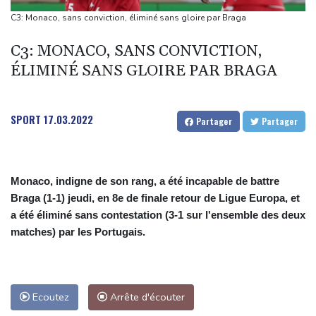
main-d'œuvre
C3: Monaco, sans conviction, éliminé sans gloire par Braga
Dans l'Ukraine post-remaniement, la révolution des drones
C3: MONACO, SANS CONVICTION,
poursuit sa route
ÉLIMINÉ SANS GLOIRE PAR BRAGA
Présidentielle: la France "ne tolérera aucune tentative
d'ingérence étrangère", prévient le chef de la diplomatie
A New York, le souvenir d'un Tibétain en exil immolé par le feu
SPORT
17.03.2022
Partager
Partager
La Bourse de Paris toujours en hausse au-dessus des 8.700
points
Monaco, indigne de son rang, a été incapable de battre
Braga (1-1) jeudi, en 8e de finale retour de Ligue Europa, et
a été éliminé sans contestation (3-1 sur l'ensemble des deux
matches) par les Portugais.
Ecoutez
Arrête d'écouter