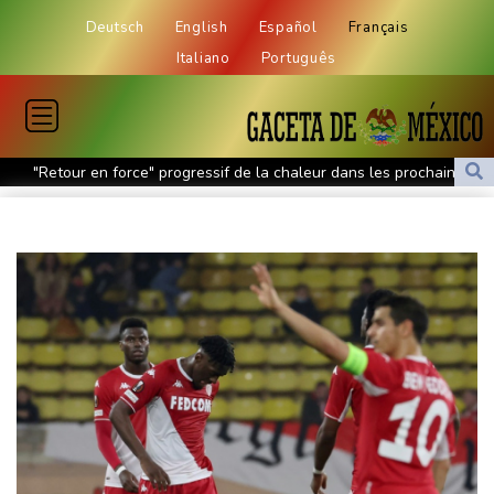
Deutsch
English
Español
Français
Italiano
Português
"Retour en force" progressif de la chaleur dans les prochains
jours en France
Le chômage progresse une nouvelle fois en France et dépasse
l'ère Covid
Thaïlande: un adolescent tue ses grands-parents puis cinq
personnes dans son lycée
Les dirigeants saoudien, turc et pakistanais réunis à Jeddah pour
sceller un accord de défense
Un cas de rougeole signalé au parc d'attractions Universal
Studios en Californie
En Afrique du Sud, après l'exil massif de migrants, la pénurie de