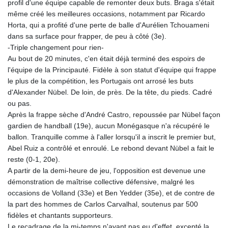
profil d'une équipe capable de remonter deux buts. Braga s'était
même créé les meilleures occasions, notamment par Ricardo
Horta, qui a profité d'une perte de balle d'Aurélien Tchouameni
dans sa surface pour frapper, de peu à côté (3e).
-Triple changement pour rien-
Au bout de 20 minutes, c'en était déjà terminé des espoirs de
l'équipe de la Principauté. Fidèle à son statut d'équipe qui frappe
le plus de la compétition, les Portugais ont arrosé les buts
d'Alexander Nübel. De loin, de près. De la tête, du pieds. Cadré
ou pas.
Après la frappe sèche d'André Castro, repoussée par Nübel façon
gardien de handball (19e), aucun Monégasque n'a récupéré le
ballon. Tranquille comme à l'aller lorsqu'il a inscrit le premier but,
Abel Ruiz a contrôlé et enroulé. Le rebond devant Nübel a fait le
reste (0-1, 20e).
A partir de la demi-heure de jeu, l'opposition est devenue une
démonstration de maîtrise collective défensive, malgré les
occasions de Volland (33e) et Ben Yedder (35e), et de contre de
la part des hommes de Carlos Carvalhal, soutenus par 500
fidèles et chantants supporteurs.
Le recadrage de la mi-temps n'ayant pas eu d'effet, excepté la