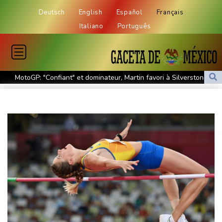
Deutsch
English
Español
Français
Italiano
Português
MotoGP: "Confiant" et dominateur, Martin favori à Silverstone
Tour de France: Vollering domine Niewiadoma à Nice et endosse
le maillot jaune
Retour timide des touristes au Porge, encore meurtri par le
mégafeu
Zelensky avertit que l'hiver sera difficile pour l'Ukraine, 4 morts
dans des frappes dans la région de Kiev
Que peut-on attendre du pacte de défense scellé par Ryad,
Ankara et Islamabad?
Foot: le père et agent de Lionel Messi décède à l'âge de 68 ans
Hongrie : le "juge qui a dit non" à Orban choisi par le camp