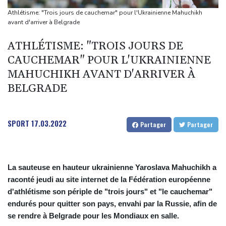
Magyar pour devenir président
Athlétisme: "Trois jours de cauchemar" pour l'Ukrainienne Mahuchikh
Euro de natation: Léon Marchand forfait sur les 200 et 400 m
avant d'arriver à Belgrade
quatre nages
ATHLÉTISME: "TROIS JOURS DE
Angleterre: le milieu brésilien Bruno Guimaraes rejoint Arsenal
CAUCHEMAR" POUR L'UKRAINIENNE
Tour de France: la lauréate sortante Pauline Ferrand-Prévot
MAHUCHIKH AVANT D'ARRIVER À
abandonne avant la 8e étape
BELGRADE
SPORT
17.03.2022
Partager
Partager
La sauteuse en hauteur ukrainienne Yaroslava Mahuchikh a
raconté jeudi au site internet de la Fédération européenne
d'athlétisme son périple de "trois jours" et "le cauchemar"
endurés pour quitter son pays, envahi par la Russie, afin de
se rendre à Belgrade pour les Mondiaux en salle.