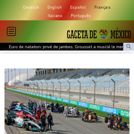
Deutsch
English
Español
Français
Italiano
Português
Euro de natation: privé de jambes, Grousset a musclé le mental
WTA 1000: Sabalenka et Pegula éliminées à Toronto, Swiatek
en quarts
Téhéran pose ses conditions à toute réouverture du détroit
d'Ormuz
Lionel Messi en Argentine pour faire ses adieux à son père
décédé
Le cancer de Joe Biden s'est aggravé, selon son fils
Colombie: deux attaques marquent le premier jour du président
de la Espriella au pouvoir
MotoGP: "Confiant" et dominateur, Martin favori à Silverstone