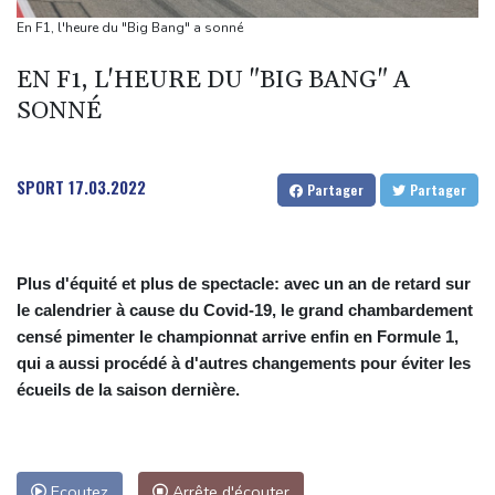
Tour de France: Vollering domine Niewiadoma à Nice et endosse
En F1, l'heure du "Big Bang" a sonné
le maillot jaune
EN F1, L'HEURE DU "BIG BANG" A
Retour timide des touristes au Porge, encore meurtri par le
SONNÉ
mégafeu
Zelensky avertit que l'hiver sera difficile pour l'Ukraine, 4 morts
dans des frappes dans la région de Kiev
SPORT
17.03.2022
Partager
Partager
Plus d'équité et plus de spectacle: avec un an de retard sur
le calendrier à cause du Covid-19, le grand chambardement
censé pimenter le championnat arrive enfin en Formule 1,
qui a aussi procédé à d'autres changements pour éviter les
écueils de la saison dernière.
Ecoutez
Arrête d'écouter