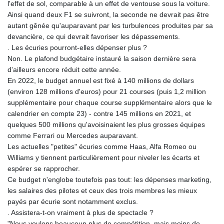
l'effet de sol, comparable à un effet de ventouse sous la voiture.
Ainsi quand deux F1 se suivront, la seconde ne devrait pas être
autant gênée qu'auparavant par les turbulences produites par sa
devancière, ce qui devrait favoriser les dépassements.
. Les écuries pourront-elles dépenser plus ?
Non. Le plafond budgétaire instauré la saison dernière sera
d'ailleurs encore réduit cette année.
En 2022, le budget annuel est fixé à 140 millions de dollars
(environ 128 millions d'euros) pour 21 courses (puis 1,2 million
supplémentaire pour chaque course supplémentaire alors que le
calendrier en compte 23) - contre 145 millions en 2021, et
quelques 500 millions qu'avoisinaient les plus grosses équipes
comme Ferrari ou Mercedes auparavant.
Les actuelles "petites" écuries comme Haas, Alfa Romeo ou
Williams y tiennent particulièrement pour niveler les écarts et
espérer se rapprocher.
Ce budget n'englobe toutefois pas tout: les dépenses marketing,
les salaires des pilotes et ceux des trois membres les mieux
payés par écurie sont notamment exclus.
. Assistera-t-on vraiment à plus de spectacle ?
"Nous voulons beaucoup plus de compétition, mais moins de