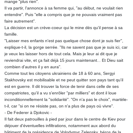
mange "plus rien".
Il va partir, l'annonce à sa femme qui, "au début, ne voulait rien
entendre". Puis "elle a compris que je ne pouvais vraiment pas
faire autrement".
La décision est un crève-coeur qui le mine dès qu'il pense à sa
famille.
"Laisser mes enfants n'est pas quelque chose dont je suis fier",
explique-t-il, la gorge serrée. "Ils ne savent pas que je suis ici, car
je veux les laisser hors de tout cela. Mais je leur ai dit que je
reviendrai vite, et ça fait déjà 15 jours maintenant... Et Dieu sait
combien d'autres il y en aura".
Comme tout les citoyens ukrainiens de 18 à 60 ans, Sergyi
Stakhovsky est mobilisable et ne peut quitter son pays tant qu'il
est en guerre. Il dit trouver la force de tenir dans celle de ses
compatriotes, qu'il a vu s'enrôler "par milliers" et dont il loue
inconditionnellement la "solidarité". "On n'a pas le choix", martèle-
t-il, car "si on ne résiste pas, on n'a plus de pays où vivre".
- De Federer à Djokovic -
Il fait deux patrouilles à pied par jour dans le centre de Kiev pour
déjouer d'éventuelles infiltrations, notamment aux abord du
bâtiment de la présidence de Volodymyr Zelensky, héros de la