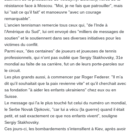
résistance face à Moscou. "Moi, je ne fais que patrouiller", mais
lui "sait ce qu'il fait" et manoeuvre "avec un courage
remarquable".
L'ancien tennisman remercie tous ceux qui, "de l'Inde à
l'Amérique du Sud", lui ont envoyé des "milliers de messages de
soutien" et le soutiennent dans ses diverses initiatives pour les
victimes du conflit.
Parmi eux, "des centaines" de joueurs et joueuses de tennis
professionnels, qui n'ont pas oublié que Sergiy Stakhovsky, 31e
mondial au faîte de sa carrière, fut un de leurs porte-paroles sur
le circuit.
Les plus grands aussi, à commencer par Roger Federer. "Il m'a
dit qu'il souhaitait que la paix revienne vite" et qu'il cherchait avec
sa fondation "à aider les enfants ukrainiens" chez eux ou en
Suisse.
Le message qui l'a le plus touché fut celui du numéro un mondial,
le Serbe Novak Djokovic, "car lui a vécu (la guerre) quand il était
petit, et sait exactement ce que nos enfants vivent", souligne
Sergiy Stakhovsky.
Ces jours-ci, les bombardements s'intensifient à Kiev, après avoir