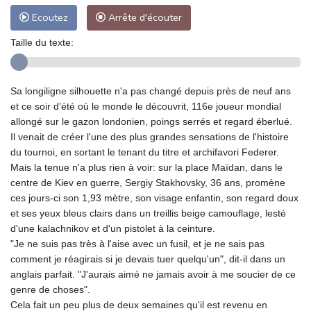
Ecoutez
Arrête d'écouter
Taille du texte:
Sa longiligne silhouette n'a pas changé depuis près de neuf ans
et ce soir d'été où le monde le découvrit, 116e joueur mondial
allongé sur le gazon londonien, poings serrés et regard éberlué.
Il venait de créer l'une des plus grandes sensations de l'histoire
du tournoi, en sortant le tenant du titre et archifavori Federer.
Mais la tenue n'a plus rien à voir: sur la place Maïdan, dans le
centre de Kiev en guerre, Sergiy Stakhovsky, 36 ans, promène
ces jours-ci son 1,93 mètre, son visage enfantin, son regard doux
et ses yeux bleus clairs dans un treillis beige camouflage, lesté
d'une kalachnikov et d'un pistolet à la ceinture.
"Je ne suis pas très à l'aise avec un fusil, et je ne sais pas
comment je réagirais si je devais tuer quelqu'un", dit-il dans un
anglais parfait. "J'aurais aimé ne jamais avoir à me soucier de ce
genre de choses".
Cela fait un peu plus de deux semaines qu'il est revenu en