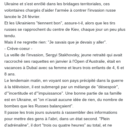
Ukraine et s'est enrôlé dans les bridages territoriales, ces
volontaires chargés d'aider l'armée à contrer l'invasion russe
lancée le 24 février.
Et les Ukrainiens "tiennent bon", assure-t-il, alors que les tirs
russes se rapprochent du centre de Kiev, chaque jour un peu plus
tendu.
Mais il ne regrette rien: "Je savais que je devais y aller".
- Crève-coeur -
La veille de l'invasion, Sergyi Stakhovsky, jeune retraité qui avait
raccroché ses raquettes en janvier à l'Open d'Australie, était en
vacances à Dubaï avec sa femme et leurs trois enfants de 4, 6 et
8 ans.
Le lendemain matin, en voyant son pays précipité dans la guerre
à la télévision, il est submergé par un mélange de "désespoir",
d'"incertitude et d'"impuissance". Une bonne partie de sa famille
est en Ukraine, et "on n'avait aucune idée de rien, du nombre de
bombes que les Russes balançaient".
Il passe les trois jours suivants à rassembler des informations
pour mettre des gens à l'abri, dans un état second. "Plein
d'adrénaline", il dort "trois ou quatre heures" au total, et ne