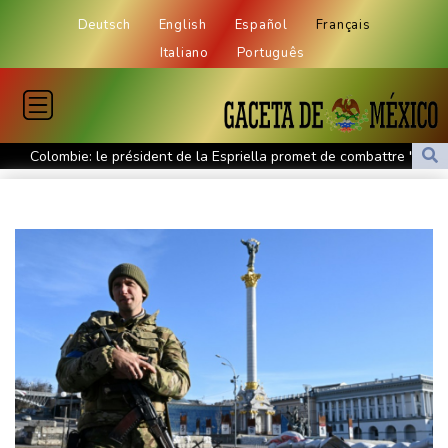
Deutsch
English
Español
Français
Italiano
Português
Colombie: le président de la Espriella promet de combattre "sans
répit" le narcotrafic
Le rappeur Moha La Squale condamné à deux ans pour des
violences sur deux femmes
Colombie: le président de la Espriella promet de combattre "sans
répit le narcoterrorisme"
La justice bloque à nouveau la salle de bal de Trump, qui va
saisir la Cour suprême
De la Espriella, un millionnaire pro-Trump à la présidence de la
Colombie
Colombie: le président Abelardo de la Espriella soutenu par