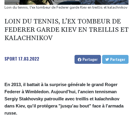
Trump, entre en fonctions
Loin du tennis, l'ex tombeur de Federer garde Kiev en treillis et kalachnikov
Au Porge, sinistré par le mégafeu, une soirée de solidarité avec
LOIN DU TENNIS, L'EX TOMBEUR DE
les commerçants
FEDERER GARDE KIEV EN TREILLIS ET
Les Bourses mondiales touchent des sommets après l'emploi
KALACHNIKOV
américain
Yémen: nouvelles attaques meurtrières des rebelles houthis
dans une région pétrolifère
SPORT
17.03.2022
Partager
Partager
Tour de France: Niewiadoma, géante de Provence
En 2013, il battait à la surprise générale le grand Roger
Federer à Wimbledon. Aujourd'hui, l'ancien tennisman
Sergiy Stakhovsky patrouille avec treillis et kalachnikov
dans Kiev, qu'il protégera "jusqu'au bout" face à l'armada
russe.