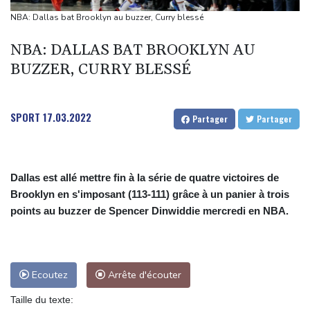
nucléaire vacille
NBA: Dallas bat Brooklyn au buzzer, Curry blessé
Aux Etats-Unis, la colère monte contre un vaste réseau de
NBA: DALLAS BAT BROOKLYN AU
surveillance des voitures
BUZZER, CURRY BLESSÉ
Les chrétiens de Cisjordanie cèdent à la tentation de l'exil
Dans le nord-est de l'Afghanistan, une ruée vers l'or qui
bouleverse vies et paysages
SPORT
17.03.2022
Partager
Partager
Dallas est allé mettre fin à la série de quatre victoires de
Brooklyn en s'imposant (113-111) grâce à un panier à trois
points au buzzer de Spencer Dinwiddie mercredi en NBA.
Ecoutez
Arrête d'écouter
Taille du texte: