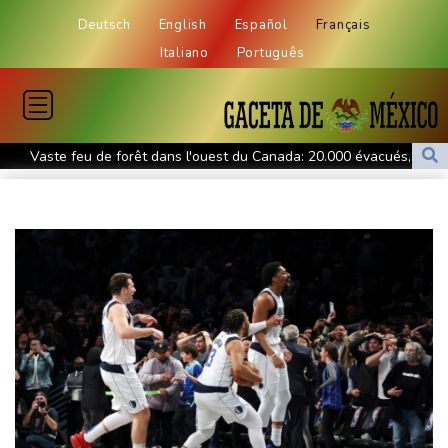
Deutsch
English
Español
Français
Italiano
Português
Vaste feu de forêt dans l'ouest du Canada: 20.000 évacués, l'état
d'urgence déclaré
L'Indonésie saisit 1,3 tonne de kétamine, une des plus grosses
prises jamais réalisées
L'auteur de la tuerie en Thaïlande avait déjà apporté une
carabine à air comprimé à l'école selon la police
Hong Kong enregistre un record de chaleur absolu à 36,9°C
Des échanges de frappes font cinq morts en Ukraine et en
Russie
Les éclipses, une opportunité lumineuse pour les scientifiques
Japon: 81 ans après Hiroshima, le tabou de la dissuasion