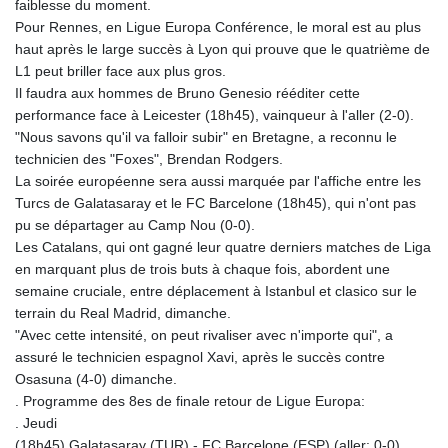
faiblesse du moment.
Pour Rennes, en Ligue Europa Conférence, le moral est au plus
haut après le large succès à Lyon qui prouve que le quatrième de
L1 peut briller face aux plus gros.
Il faudra aux hommes de Bruno Genesio rééditer cette
performance face à Leicester (18h45), vainqueur à l'aller (2-0).
"Nous savons qu'il va falloir subir" en Bretagne, a reconnu le
technicien des "Foxes", Brendan Rodgers.
La soirée européenne sera aussi marquée par l'affiche entre les
Turcs de Galatasaray et le FC Barcelone (18h45), qui n'ont pas
pu se départager au Camp Nou (0-0).
Les Catalans, qui ont gagné leur quatre derniers matches de Liga
en marquant plus de trois buts à chaque fois, abordent une
semaine cruciale, entre déplacement à Istanbul et clasico sur le
terrain du Real Madrid, dimanche.
"Avec cette intensité, on peut rivaliser avec n'importe qui", a
assuré le technicien espagnol Xavi, après le succès contre
Osasuna (4-0) dimanche.
. Programme des 8es de finale retour de Ligue Europa:
. Jeudi
(18h45) Galatasaray (TUR) - FC Barcelone (ESP) (aller: 0-0)