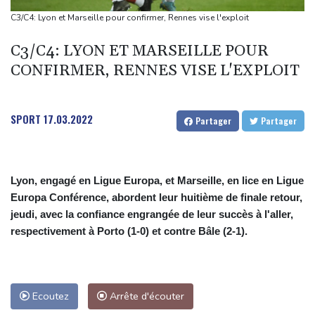
répit" le narcotrafic
C3/C4: Lyon et Marseille pour confirmer, Rennes vise l'exploit
Le rappeur Moha La Squale condamné à deux ans pour des
C3/C4: LYON ET MARSEILLE POUR
violences sur deux femmes
CONFIRMER, RENNES VISE L'EXPLOIT
Colombie: le président de la Espriella promet de combattre "sans
répit le narcoterrorisme"
La justice bloque à nouveau la salle de bal de Trump, qui va
SPORT
17.03.2022
Partager
Partager
saisir la Cour suprême
De la Espriella, un millionnaire pro-Trump à la présidence de la
Colombie
Lyon, engagé en Ligue Europa, et Marseille, en lice en Ligue
Europa Conférence, abordent leur huitième de finale retour,
jeudi, avec la confiance engrangée de leur succès à l'aller,
respectivement à Porto (1-0) et contre Bâle (2-1).
Ecoutez
Arrête d'écouter