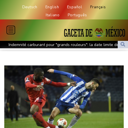
Deutsch
English
Español
Français
Italiano
Português
Indemnité carburant pour "grands rouleurs": la date limite de
dépôt reportée à fin août
"Je ne voulais pas me voir dans les miroirs": l'impact
psychologique de la reconstruction mammaire
Amazon fait construire au Texas une immense centrale à gaz
pour ses centres de données
Présidentielle: Gabriel Attal porte plainte, dénonçant une
ingérence russe
Nocturne et amatrice de café: une nouvelle espèce de grenouille
découverte au Costa Rica
Colombie: le président de la Espriella promet de combattre "sans