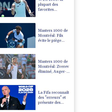
plupart des
favorites
répondent
présent au 2e
tour
Masters 1000 de
Montréal: Fils
évite le piège
Svajda, Monfils
fait ses adieux
Masters 1000 de
Montréal: Zverev
éliminé, Auger-
Aliassime forfait
La Fifa reconnaît
des "erreurs" et
présente des
"excuses" après