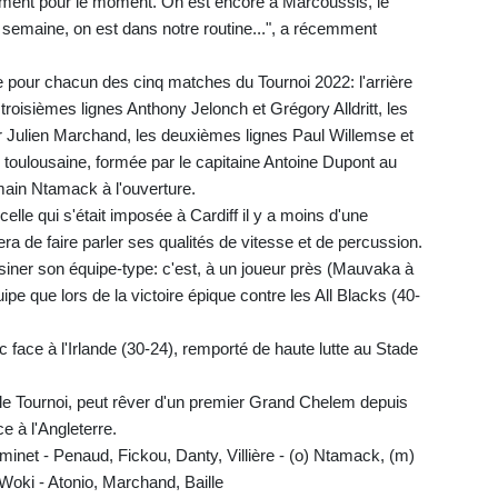
aiment pour le moment. On est encore à Marcoussis, le
semaine, on est dans notre routine...", a récemment
ire pour chacun des cinq matches du Tournoi 2022: l'arrière
troisièmes lignes Anthony Jelonch et Grégory Alldritt, les
nneur Julien Marchand, les deuxièmes lignes Paul Willemse et
toulousaine, formée par le capitaine Antoine Dupont au
ain Ntamack à l'ouverture.
le qui s'était imposée à Cardiff il y a moins d'une
tera de faire parler ses qualités de vitesse et de percussion.
essiner son équipe-type: c'est, à un joueur près (Mauvaka à
e que lors de la victoire épique contre les All Blacks (40-
face à l'Irlande (30-24), remporté de haute lutte au Stade
le Tournoi, peut rêver d'un premier Grand Chelem depuis
e à l'Angleterre.
net - Penaud, Fickou, Danty, Villière - (o) Ntamack, (m)
 Woki - Atonio, Marchand, Baille