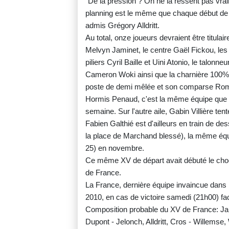
"De la pression ? On ne la ressent pas vr
planning est le même que chaque début de 
admis Grégory Alldritt.
Au total, onze joueurs devraient être titula
Melvyn Jaminet, le centre Gaël Fickou, les 
piliers Cyril Baille et Uini Atonio, le talo
Cameron Woki ainsi que la charnière 100% 
poste de demi mêlée et son comparse Rom
Hormis Penaud, c'est la même équipe que cel
semaine. Sur l'autre aile, Gabin Villière ten
Fabien Galthié est d'ailleurs en train de d
la place de Marchand blessé), la même équip
25) en novembre.
Ce même XV de départ avait débuté le choc 
de France.
La France, dernière équipe invaincue dans 
2010, en cas de victoire samedi (21h00) fac
Composition probable du XV de France: Jami
Dupont - Jelonch, Alldritt, Cros - Willemse,