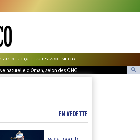
CATION
CE QU'IL FAUT SAVOIR
MÉTÉO
ve naturelle d'Oman, selon des ONG
dans l'incertitude pour le millésime 2026
merci des crocodiles
 évite le piège Svajda, Monfils fait ses adieux
ec Oman sur Ormuz, mais la réouverture dépendra de Washington
EN VEDETTE
WTA 1000: la