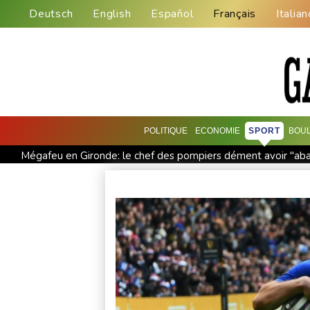
Deutsch
English
Español
Français
Italian
POLITIQUE
ECONOMIE
SPORT
BOU
Mégafeu en Gironde: le chef des pompiers dément avoir "a
La plus grande réserve souterraine de France devrait naître
A huit mois de la présidentielle, les ingérences russes se mult
Le Centre renforcé d'urgences psychiatriques de Saint-Denis
Corse: le FLNC rejette le projet d'autonomie et menace les no