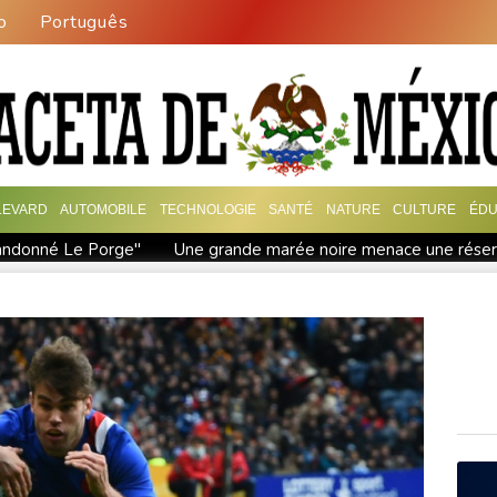
o
Português
LEVARD
AUTOMOBILE
TECHNOLOGIE
SANTÉ
NATURE
CULTURE
ÉDU
bandonné Le Porge"
Une grande marée noire menace une réser
 en Ariège en 2027
"Un goût de fumée " ? Des vignerons varois 
iplient
Kenya: les eaux des lacs montent, les populations à la 
, modèle apaisant bientôt copié
Masters 1000 de Montréal: Fils
n-Corses venant vivre dans l'île
L'Iran dit s'être accordé av