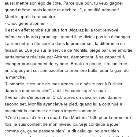
aussi mettre son égo de côté. Parce que bon, tu veux gagner
quand même, mais le mec te déchire...", a soufflé admiratif
Monfils après la rencontre.
- Choc générationnel -
Il est en effet tombé sur plus fort. Alcaraz lui a tout renvoyé,
même ses lourds parpaings, quand il ne dictait pas les échanges.
La rencontre a été serrée dans le premier set, la différence se
faisant au 10e jeu sur le service de Monfils, piégé par une amortie
parfaitement réalisée par Alcaraz, démontrant là sa capacité à
changer brusquement de rythme. Break en poche, il a confirmé,
en s'appuyant sur son excellente première balle, pour le gain de
la manche.
"L'amortie, c'est une de mes armes, je n'hésite pas à l'utiliser
dans les moments-clés", a dit l'Espagnol après-coup.
Il venait de s'imposer en 1h18 après un cavalier seul dans le
second set, Monfils ayant levé le pied, quand lui a continué à
maintenir la cadence de façon impressionnante.
"C'est spécial d'être en quart d'un Masters 1000 pour la première
fois, je suis content de mon niveau ici. Si je continue à jouer
comme ça, ça se passera bien", a dit celui qui pourrait bien