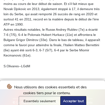
moins au cours de leur début de saison. Et s'il fait mieux que
Novak Djokovic en 2013, également stoppé à 17, il demeure très
loin du Serbe, qui avait remporté 26 succès de rang en 2020 et
surtout 41 en 2011, record en la matière depuis le début de l'ère
ATP en 1990.
Autres résultats notables, le Russe Andrey Rublev (7e) a écarté
7-6 (7/5), 6-4 le Polonais Hubert Hurkacz (11e) et affrontera le
Bulgare Grigor Dimitrov (33e). Dans le bas de tableau, il apparaît
comme le favori pour atteindre la finale, l'Italien Matteo Berrettini
(6e) ayant été sorti 6-3, 6-7 (5/7), 6-4 par le Serbe Miomir
Kecmanovic (61e).
S.Olivares--LGdM
Nous utilisons des cookies essentiels et des
cookies tiers pour le contenu.
Essentiels seulement
Accepter tout
© La Gaceta De Mexico - 2026 - Tous droits réservés