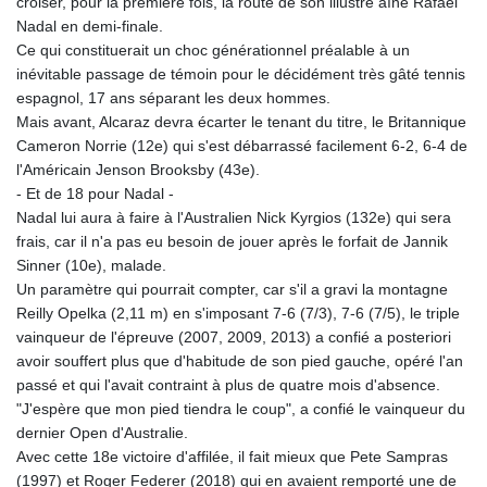
croiser, pour la première fois, la route de son illustre aîné Rafael
Nadal en demi-finale.
Ce qui constituerait un choc générationnel préalable à un
inévitable passage de témoin pour le décidément très gâté tennis
espagnol, 17 ans séparant les deux hommes.
Mais avant, Alcaraz devra écarter le tenant du titre, le Britannique
Cameron Norrie (12e) qui s'est débarrassé facilement 6-2, 6-4 de
l'Américain Jenson Brooksby (43e).
- Et de 18 pour Nadal -
Nadal lui aura à faire à l'Australien Nick Kyrgios (132e) qui sera
frais, car il n'a pas eu besoin de jouer après le forfait de Jannik
Sinner (10e), malade.
Un paramètre qui pourrait compter, car s'il a gravi la montagne
Reilly Opelka (2,11 m) en s'imposant 7-6 (7/3), 7-6 (7/5), le triple
vainqueur de l'épreuve (2007, 2009, 2013) a confié a posteriori
avoir souffert plus que d'habitude de son pied gauche, opéré l'an
passé et qui l'avait contraint à plus de quatre mois d'absence.
"J'espère que mon pied tiendra le coup", a confié le vainqueur du
dernier Open d'Australie.
Avec cette 18e victoire d'affilée, il fait mieux que Pete Sampras
(1997) et Roger Federer (2018) qui en avaient remporté une de