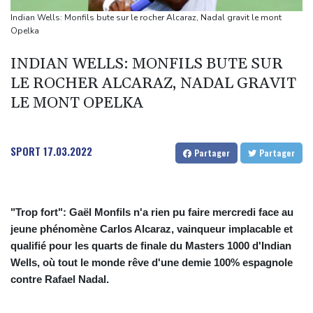
Une photojournaliste de l'AFP blessée par Israël honorée lors
Indian Wells: Monfils bute sur le rocher Alcaraz, Nadal gravit le mont
d'une cérémonie pour la liberté de la presse
Opelka
Guatemala: fin de l'éruption du volcan de Fuego, les évacués
INDIAN WELLS: MONFILS BUTE SUR
rentrent chez eux
LE ROCHER ALCARAZ, NADAL GRAVIT
Le Rhin s'assèche, l'industrie allemande en quête de solutions
LE MONT OPELKA
Paris vole vers des Everests boursiers en attendant un accord
pour Ormuz
SPORT
17.03.2022
Partager
Partager
"Trop fort": Gaël Monfils n'a rien pu faire mercredi face au
jeune phénomène Carlos Alcaraz, vainqueur implacable et
qualifié pour les quarts de finale du Masters 1000 d'Indian
Wells, où tout le monde rêve d'une demie 100% espagnole
contre Rafael Nadal.