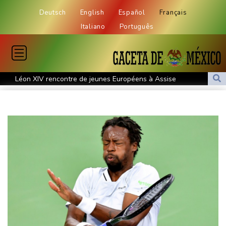
Deutsch
English
Español
Français
Italiano
Português
Léon XIV rencontre de jeunes Européens à Assise
La Corée du Nord a tiré un missile balistique en direction de la
mer du Japon, selon l'armée sud-coréenne
L'auteur de l'attentat contre un cortège syndical à Munich
condamné à la prison à perpétuité
Corse: le FLNC rejette la "mascarade" de l'autonomie et menace
les "envahisseurs" venant vivre sur l'île
Euro de natation: Sjöström, de retour de maternité, continue à 32
ans de défier le temps
Après cinq mois de guerre, des Iraniens forcés à des sacrifices
au quotidien