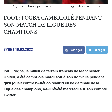
"Je ne voulais pas me voir dans les miroirs": l'impact
Foot: Pogba cambriolé pendant son match de Ligue des champions
psychologique de la reconstruction mammaire
FOOT: POGBA CAMBRIOLÉ PENDANT
Amazon fait construire au Texas une immense centrale à gaz
SON MATCH DE LIGUE DES
pour ses centres de données
CHAMPIONS
Présidentielle: Gabriel Attal porte plainte, dénonçant une
ingérence russe
Nocturne et amatrice de café: une nouvelle espèce de grenouille
SPORT
16.03.2022
Partager
Partager
découverte au Costa Rica
Paul Pogba, le milieu de terrain français de Manchester
United, a été cambriolé mardi soir à son domicile pendant
qu'il jouait contre l'Atlético Madrid en 8e de finale de la
Ligue des champions, a-t-il révélé mercredi sur son compte
Twitter.