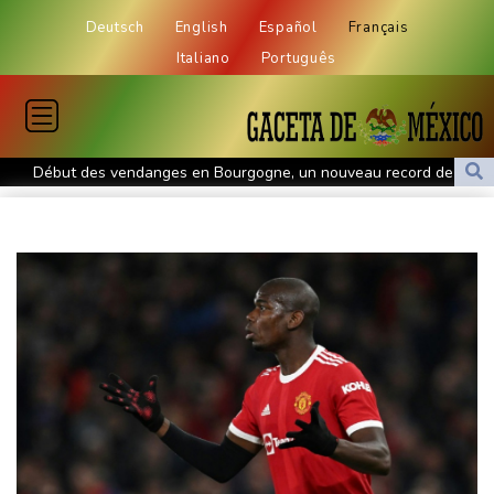
Deutsch
English
Español
Français
Italiano
Português
Début des vendanges en Bourgogne, un nouveau record de
précocité
Plages désertes et "odeur insupportable": le Mexique lutte
contre les sargasses
Pour les Afro-Américains de Memphis, voter pour exister dans un
Etat à la carte électorale redessinée
Arrêter la guerre en Ukraine ? Le parti russe d'opposition Iabloko
y croit
Lise Klaveness, l'anti-Infantino canal historique
Indemnité carburant pour "grands rouleurs": la date limite de
dépôt reportée à fin août