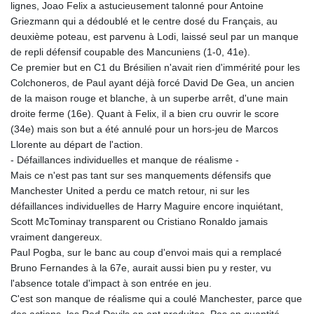
lignes, Joao Felix a astucieusement talonné pour Antoine
Griezmann qui a dédoublé et le centre dosé du Français, au
deuxième poteau, est parvenu à Lodi, laissé seul par un manque
de repli défensif coupable des Mancuniens (1-0, 41e).
Ce premier but en C1 du Brésilien n'avait rien d'immérité pour les
Colchoneros, de Paul ayant déjà forcé David De Gea, un ancien
de la maison rouge et blanche, à un superbe arrêt, d'une main
droite ferme (16e). Quant à Felix, il a bien cru ouvrir le score
(34e) mais son but a été annulé pour un hors-jeu de Marcos
Llorente au départ de l'action.
- Défaillances individuelles et manque de réalisme -
Mais ce n'est pas tant sur ses manquements défensifs que
Manchester United a perdu ce match retour, ni sur les
défaillances individuelles de Harry Maguire encore inquiétant,
Scott McTominay transparent ou Cristiano Ronaldo jamais
vraiment dangereux.
Paul Pogba, sur le banc au coup d'envoi mais qui a remplacé
Bruno Fernandes à la 67e, aurait aussi bien pu y rester, vu
l'absence totale d'impact à son entrée en jeu.
C'est son manque de réalisme qui a coulé Manchester, parce que
des actions, les Red Devils en ont produites. Pas en quantité,