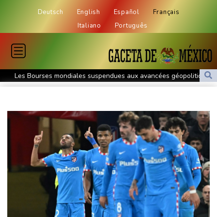
Deutsch
English
Español
Français
Italiano
Português
Les Bourses mondiales suspendues aux avancées géopolitiques,
nouveaux records en Europe
Wall Street reste prudente, suspendue aux avancées
géopolitiques
Foot: Mohamed Salah s'engage pour deux saisons avec
Trabzonspor
Bourse : l'Europe bat toujours des records dans l'espoir d'un
accord
Droits TV: la Liga échappe à BeIN Sports au profit de DAZN et
Disney+
Léon XIV rencontre de jeunes Européens à Assise