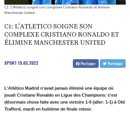
La Corée du Nord a tiré un missile balistique en direction de la
C1: L'Atletico soigne son complexe Cristiano Ronaldo et élimine
mer du Japon, selon l'armée sud-coréenne
Manchester United
L'auteur de l'attentat contre un cortège syndical à Munich
C1: L'ATLETICO SOIGNE SON
condamné à la prison à perpétuité
COMPLEXE CRISTIANO RONALDO ET
Corse: le FLNC rejette la "mascarade" de l'autonomie et menace
ÉLIMINE MANCHESTER UNITED
les "envahisseurs" venant vivre sur l'île
Euro de natation: Sjöström, de retour de maternité, continue à 32
ans de défier le temps
SPORT
15.03.2022
Partager
Partager
L'Atlético Madrid n'avait jamais éliminé une équipe où
jouait Cristiano Ronaldo en Ligue des Champions: c'est
désormais chose faite avec une victoire 1-0 (aller: 1-1) à Old
Trafford, mardi en huitième de finale retour.