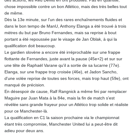
chose impossible contre un bon Atlético, mais des très belles tout
de même.
Dès la 13e minute, sur l'un des rares enchaînements fluides et
dans le bon tempo de ManU, Anthony Elanga a été trouvé à trois
mètres du but par Bruno Fernandes, mais sa reprise à bout
portant a été repoussée par le visage de Jan Oblak, à qui la
qualification doit beaucoup.
Le gardien slovène a encore été irréprochable sur une frappe
flottante de Fernandes, juste avant la pause (45e+2) et sur sur
une tête de Raphaël Varane qu'il a sortie de sa lucarne (77e).
Elanga, sur une frappe trop croisée (46e), et Jadon Sancho,
d'une volée reprise de toutes ses forces, mais trop haut (59e), ont
manqué de précision.
En désespoir de cause, Ralf Rangnick a même fini par remplacer
Maguire par Juan Mata à la 84e, mais la fin de match s'est
révélée sans grande frayeur pour un Atlético trop solide et réaliste
pour ce Manchester-là.
La qualification en C1 la saison prochaine via le championnat
étant très compromise, Manchester United lui a peut-être dit
adieu pour deux ans.