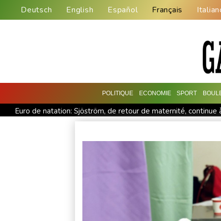
Deutsch
English
Español
Français
Italian
POLITIQUE
ECONOMIE
SPORT
BOUL
Euro de natation: Sjöström, de retour de maternité, continue 
Une photojournaliste de l'AFP blessée par Israël honorée lors
Le Rhin s'assèche, l'industrie allemande en quête de solution
Venezuela: la gauche se fissure face à la proximité avec les E
La fronde de la jeunesse indienne révèle une défiance envers