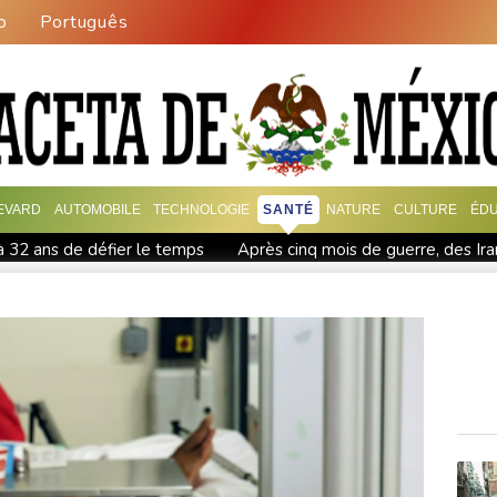
o
Português
EVARD
AUTOMOBILE
TECHNOLOGIE
SANTÉ
NATURE
CULTURE
ÉDU
à 32 ans de défier le temps
Après cinq mois de guerre, des Iran
 d'une cérémonie pour la liberté de la presse
Guatemala: fin d
s
Paris vole vers des Everests boursiers en attendant un acco
tats-Unis
Meta se lance sur le marché des logiciels écrits par 
 les médias traditionnels
Iran: l'ONU se dit "alarmée" par la 