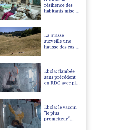
résilience des
habitants mise à
rude épreuve
La Suisse
surveille une
hausse des cas de
maladie d'origine
inconnue chez
les vaches
laitières
Ebola: flambée
sans précédent
en RDC avec plus
de 3.500 cas
Ebola: le vaccin
"le plus
prometteur"
selon l'OMS va