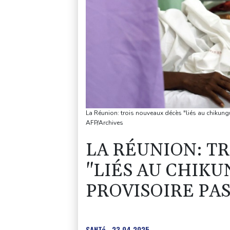
La Réunion: trois nouveaux décès "liés au chikung
AFP/Archives
LA RÉUNION: T
"LIÉS AU CHIKU
PROVISOIRE PA
SANTé
23.04.2025