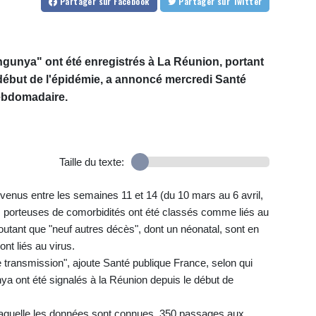
Partager
sur Facebook
Partager
sur Twitter
gunya" ont été enregistrés à La Réunion, portant
début de l'épidémie, a annoncé mercredi Santé
ebdomadaire.
Taille du texte:
rvenus entre les semaines 11 et 14 (du 10 mars au 6 avril,
porteuses de comorbidités ont été classés comme liés au
joutant que "neuf autres décès", dont un néonatal, sont en
ont liés au virus.
e transmission", ajoute Santé publique France, selon qui
a ont été signalés à la Réunion depuis le début de
 laquelle les données sont connues, 350 passages aux