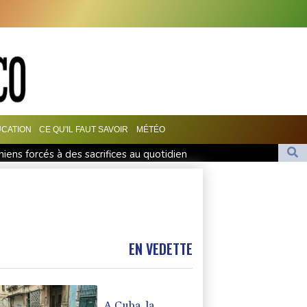
CATION
CE QU'IL FAUT SAVOIR
MÉTÉO
iens forcés à des sacrifices au quotidien
e l'éruption du volcan de Fuego, les évacués rentrent chez eux
rd pour Ormuz
l'IA, dominé par Anthropic et OpenAI
hausse des exécutions depuis mars
EN VEDETTE
A Cuba, la