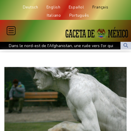
Deutsch
English
Español
Français
Italiano
Português
Dans le nord-est de l'Afghanistan, une ruée vers l'or qui
bouleverse vies et paysages
Canicule: à peine redémarrée, la centrale de Golfech de nouveau
à l'arrêt
Indonésie : un parc national fermé à Java où des incendies se
propagent
Chine : annulations de vols et évacuations à l'approche du
typhon Dolphin
Euro de natation: privé de jambes, Grousset a musclé le mental
WTA 1000: Sabalenka et Pegula éliminées à Toronto, Swiatek
en quarts