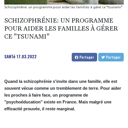
Téhéran pose ses conditions à toute réouverture du détroit
Schizophrénie: un programme pour aider les familles à gérer ce "tsunami"
d'Ormuz
SCHIZOPHRÉNIE: UN PROGRAMME
Lionel Messi en Argentine pour faire ses adieux à son père
POUR AIDER LES FAMILLES À GÉRER
décédé
CE "TSUNAMI"
Le cancer de Joe Biden s'est aggravé, selon son fils
Colombie: deux attaques marquent le premier jour du président
de la Espriella au pouvoir
SANTé
17.03.2022
Partager
Partager
Quand la schizophrénie s'invite dans une famille, elle est
souvent vécue comme un tremblement de terre. Pour aider
les proches à faire face, un programme de
"psychoéducation" existe en France. Mais malgré une
efficacité prouvée, il reste marginal.