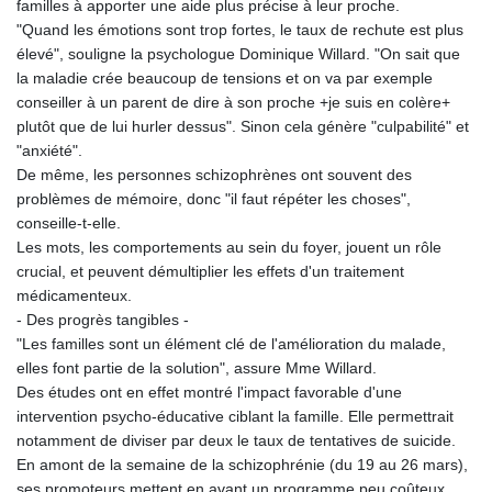
familles à apporter une aide plus précise à leur proche.
"Quand les émotions sont trop fortes, le taux de rechute est plus
élevé", souligne la psychologue Dominique Willard. "On sait que
la maladie crée beaucoup de tensions et on va par exemple
conseiller à un parent de dire à son proche +je suis en colère+
plutôt que de lui hurler dessus". Sinon cela génère "culpabilité" et
"anxiété".
De même, les personnes schizophrènes ont souvent des
problèmes de mémoire, donc "il faut répéter les choses",
conseille-t-elle.
Les mots, les comportements au sein du foyer, jouent un rôle
crucial, et peuvent démultiplier les effets d'un traitement
médicamenteux.
- Des progrès tangibles -
"Les familles sont un élément clé de l'amélioration du malade,
elles font partie de la solution", assure Mme Willard.
Des études ont en effet montré l'impact favorable d'une
intervention psycho-éducative ciblant la famille. Elle permettrait
notamment de diviser par deux le taux de tentatives de suicide.
En amont de la semaine de la schizophrénie (du 19 au 26 mars),
ses promoteurs mettent en avant un programme peu coûteux