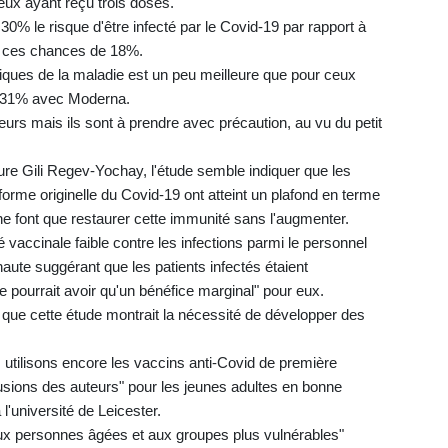
eux ayant reçu trois doses.
30% le risque d'être infecté par le Covid-19 par rapport à
er ces chances de 18%.
iques de la maladie est un peu meilleure que pour ceux
t 31% avec Moderna.
urs mais ils sont à prendre avec précaution, au vu du petit
eure Gili Regev-Yochay, l'étude semble indiquer que les
forme originelle du Covid-19 ont atteint un plafond en terme
ne font que restaurer cette immunité sans l'augmenter.
 vaccinale faible contre les infections parmi le personnel
haute suggérant que les patients infectés étaient
pourrait avoir qu'un bénéfice marginal" pour eux.
 que cette étude montrait la nécessité de développer des
 utilisons encore les vaccins anti-Covid de première
lusions des auteurs" pour les jeunes adultes en bonne
l'université de Leicester.
aux personnes âgées et aux groupes plus vulnérables"