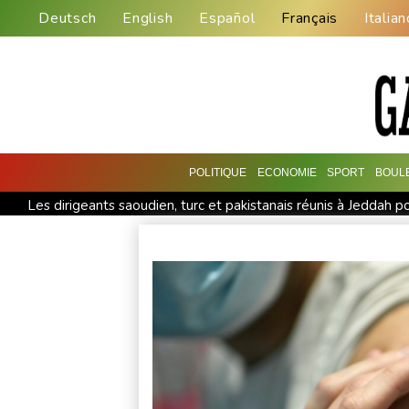
Deutsch
English
Español
Français
Italian
POLITIQUE
ECONOMIE
SPORT
BOUL
Les dirigeants saoudien, turc et pakistanais réunis à Jeddah 
En Afrique du Sud, après l'exil massif de migrants, la pénuri
Présidentielle: la France "ne tolérera aucune tentative d'ingé
La Bourse de Paris toujours en hausse au-dessus des 8.700 p
Les Bourses européennes en hausse dans l'attente de l'empl