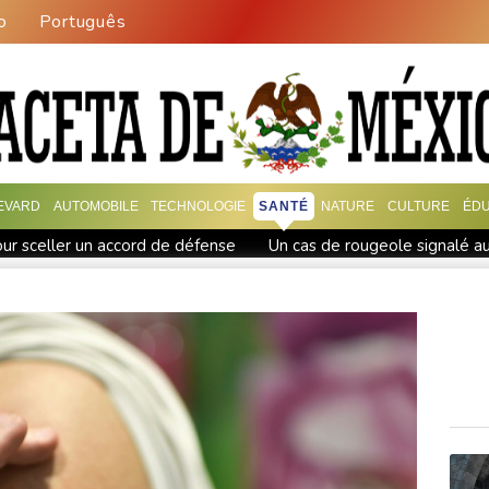
o
Português
EVARD
AUTOMOBILE
TECHNOLOGIE
SANTÉ
NATURE
CULTURE
ÉDU
pour sceller un accord de défense
Un cas de rougeole signalé au 
e de main-d'œuvre
Dans l'Ukraine post-remaniement, la révoluti
rence étrangère", prévient le chef de la diplomatie
A New York,
oints
Hantavirus: isolement à domicile recommandé pour les c
oi américain
Au Royaume-Uni, la sécheresse des terres agricol