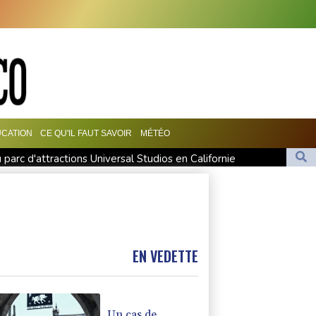
CATION
CE QU'IL FAUT SAVOIR
MÉTÉO
parc d'attractions Universal Studios en Californie
on des drones poursuit sa route
 le souvenir d'un Tibétain en exil immolé par le feu
ontacts proches du touriste franco-argentin
es menace la sécurité alimentaire
EN VEDETTE
Un cas de