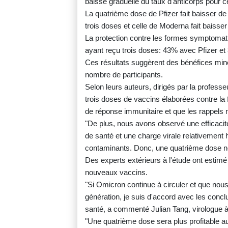
baisse graduelle du taux d'anticorps pour c
La quatrième dose de Pfizer fait baisser de 
trois doses et celle de Moderna fait baiss
La protection contre les formes symptomat
ayant reçu trois doses: 43% avec Pfizer e
Ces résultats suggèrent des bénéfices mine
nombre de participants.
Selon leurs auteurs, dirigés par la profess
trois doses de vaccins élaborées contre la 
de réponse immunitaire et que les rappels 
"De plus, nous avons observé une efficacité
de santé et une charge virale relativement 
contaminants. Donc, une quatrième dose ne 
Des experts extérieurs à l'étude ont estimé
nouveaux vaccins.
"Si Omicron continue à circuler et que nous
génération, je suis d'accord avec les conc
santé, a commenté Julian Tang, virologue à 
"Une quatrième dose sera plus profitable 