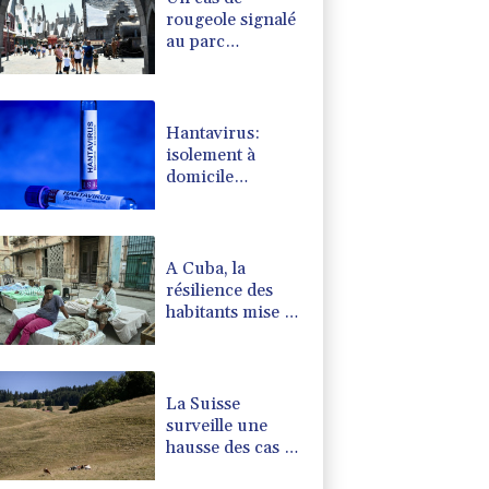
rougeole signalé
au parc
d'attractions
Universal Studios
en Californie
Hantavirus:
isolement à
domicile
recommandé
pour les contacts
proches du
touriste franco-
A Cuba, la
argentin
résilience des
habitants mise à
rude épreuve
La Suisse
surveille une
hausse des cas de
maladie d'origine