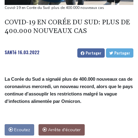
Vanessa Paradis annonce sa séparation d'avec Samuel
Covid-19 en Corée du Sud: plus de 400.000 nouveaux cas
Benchetrit
COVID-19 EN CORÉE DU SUD: PLUS DE
Hantavirus : un touriste ayant transité en France testé positif,
400.000 NOUVEAUX CAS
aujourd'hui isolé en Espagne (gouvernement français)
L'américain Apollo confirme son rachat d'EasyJet pour 5,7
milliards de livres
SANTé
16.03.2022
Partager
Partager
La Corée du Sud a signalé plus de 400.000 nouveaux cas de
coronavirus mercredi, un nouveau record, alors que le pays
continue d'assouplir les restrictions malgré la vague
d'infections alimentée par Omicron.
Ecoutez
Arrête d'écouter