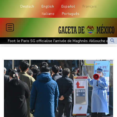
Deutsch
English
Español
Français
Italiano
Português
Foot: le Paris SG officialise l'arrivée de Maghnès Akliouche en
provenance de Monaco
Foot: Rodri a donné son accord au FC Barcelone pour négocier
avec Manchester City
Tour de France femmes: Kim Le Court remporte la 6e étape,
Marlen Reusser reste maillot jaune
La Bourse de Paris reste perchée sur ses niveaux records
Les Bourses mondiales suspendues au Moyen-Orient, records en
Europe
L'américain Apollo remporte la bataille pour racheter EasyJet
Foot: le Real Madrid s'offre la pépite ivoirienne Yan Diomandé