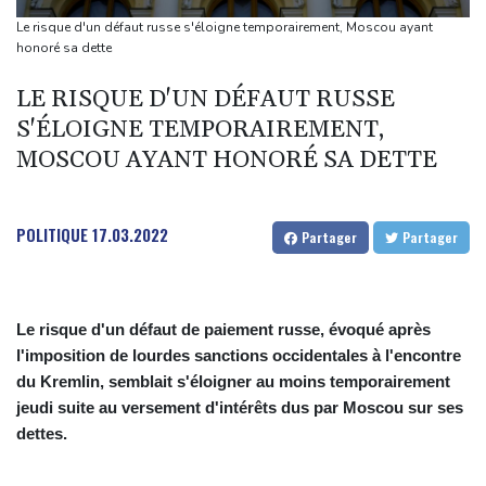
provenance de Monaco
Le risque d'un défaut russe s'éloigne temporairement, Moscou ayant
Foot: Rodri a donné son accord au FC Barcelone pour négocier
honoré sa dette
avec Manchester City
LE RISQUE D'UN DÉFAUT RUSSE
Tour de France femmes: Kim Le Court remporte la 6e étape,
S'ÉLOIGNE TEMPORAIREMENT,
Marlen Reusser reste maillot jaune
MOSCOU AYANT HONORÉ SA DETTE
La Bourse de Paris reste perchée sur ses niveaux records
Les Bourses mondiales suspendues au Moyen-Orient, records en
Europe
POLITIQUE
17.03.2022
Partager
Partager
Le risque d'un défaut de paiement russe, évoqué après
l'imposition de lourdes sanctions occidentales à l'encontre
du Kremlin, semblait s'éloigner au moins temporairement
jeudi suite au versement d'intérêts dus par Moscou sur ses
dettes.