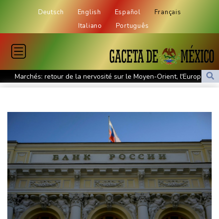
Deutsch
English
Español
Français
Italiano
Português
Marchés: retour de la nervosité sur le Moyen-Orient, l'Europe
s'offre tout de même des records
Wall Street termine en baisse, les incertitudes au Moyen-Orient
inquiètent
L'explosion d'une bombe dans un bus fait deux morts près de
Damas
Taïwan bloque un pont stratégique lors de la simulation d'une
invasion par la Chine
A Ceuta, les enfants migrants risquent d'être victimes de
maltraitance et d'exploitation, avertissent des ONG
Foot: le Paris SG officialise l'arrivée de Maghnès Akliouche en