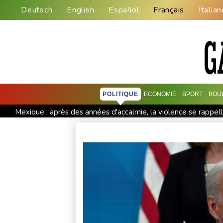
Deutsch
English
Español
Français
Italian
POLITIQUE
ECONOMIE
SPORT
BOU
Mexique : après des années d'accalmie, la violence se rappel
Euro de natation: Léon Marchand à la fois "déçu" et "soulagé"
Vols suspendus et évacuations en Chine, où le typhon Dolphi
L'Indonésie saisit 1,3 tonne de kétamine, une des plus grosses
L'auteur de la tuerie en Thaïlande avait déjà apporté une cara
Des échanges de frappes font cinq morts en Ukraine et en Ru