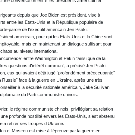
s d'une conversation entre les présidents américain et
irigeants depuis que Joe Biden est président, vise à
s entre les Etats-Unis et la République populaire de
rte-parole de l'exécutif américain Jen Psaki.
sident américain, pour qui les Etats-Unis et la Chine sont
mpitoyable, mais en maintenant un dialogue suffisant pour
chaos au niveau international.
oncurrence" entre Washington et Pékin "ainsi que de la
utres questions d'intérêt commun", a précisé Jen Psaki.
on, eux qui avaient déjà jugé "profondément préoccupante"
la Russie" face à la guerre en Ukraine, après une très
nseiller à la sécurité nationale américain, Jake Sullivan,
 diplomatie du Parti communiste chinois.
vrier, le régime communiste chinois, privilégiant sa relation
ne profonde hostilité envers les Etats-Unis, s'est abstenu
e à retirer ses troupes d'Ukraine.
ékin et Moscou est mise à l'épreuve par la guerre en