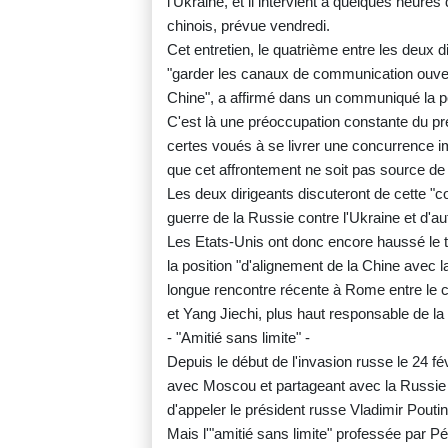
l'Ukraine, et il intervient à quelques heure
chinois, prévue vendredi.
Cet entretien, le quatrième entre les deux d
"garder les canaux de communication ouvert
Chine", a affirmé dans un communiqué la po
C'est là une préoccupation constante du pré
certes voués à se livrer une concurrence i
que cet affrontement ne soit pas source de 
Les deux dirigeants discuteront de cette "c
guerre de la Russie contre l'Ukraine et d'a
Les Etats-Unis ont donc encore haussé le t
la position "d'alignement de la Chine avec 
longue rencontre récente à Rome entre le co
et Yang Jiechi, plus haut responsable de la
- "Amitié sans limite" -
Depuis le début de l'invasion russe le 24 fé
avec Moscou et partageant avec la Russie u
d'appeler le président russe Vladimir Poutin
Mais l'"amitié sans limite" professée par P