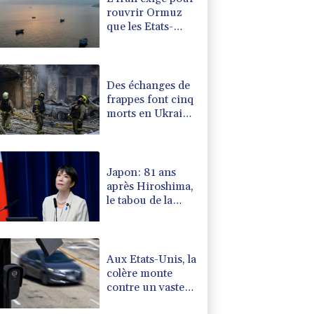
rouvrir Ormuz
que les Etats-
Unis acceptent
"toutes" ses
conditions
Des échanges de
frappes font cinq
morts en Ukraine
et en Russie
Japon: 81 ans
après Hiroshima,
le tabou de la
dissuasion
nucléaire vacille
Aux Etats-Unis, la
colère monte
contre un vaste
réseau de