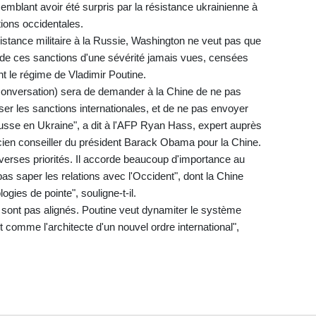
semblant avoir été surpris par la résistance ukrainienne à
tions occidentales.
istance militaire à la Russie, Washington ne veut pas que
 de ces sanctions d'une sévérité jamais vues, censées
 le régime de Vladimir Poutine.
a conversation) sera de demander à la Chine de ne pas
r les sanctions internationales, et de ne pas envoyer
usse en Ukraine", a dit à l'AFP Ryan Hass, expert auprès
ncien conseiller du président Barack Obama pour la Chine.
 diverses priorités. Il accorde beaucoup d'importance au
pas saper les relations avec l'Occident", dont la Chine
gies de pointe", souligne-t-il.
e sont pas alignés. Poutine veut dynamiter le système
it comme l'architecte d'un nouvel ordre international",