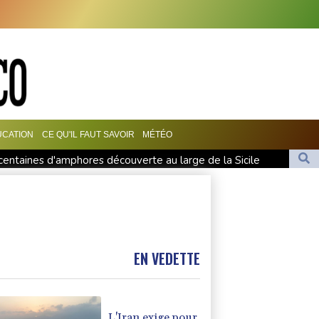
UCATION
CE QU'IL FAUT SAVOIR
MÉTÉO
entaines d'amphores découverte au large de la Sicile
ts-Unis acceptent "toutes" ses conditions
.000 évacués, l'état d'urgence déclaré
stre un record de chaleur absolu à 36,9°C
EN VEDETTE
L'Iran exige pour